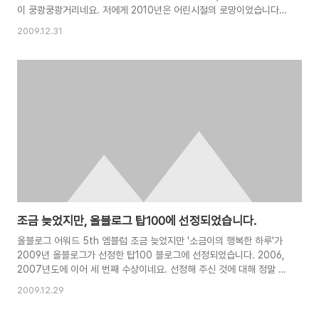
이 쿵쾅쿵쾅거리네요. 저에게 2010년은 어린시절의 로망이었습니다.
이 때쯤되면 E.T도 만날수 있고, 화성여행도 꿈이 아니라고 생각했었
2009.12.31
지요. 뭐, 실제 살아보니 현실은 좀 차이가 있지만... 그래도 2010년까
지 무사하게 살아왔다는 사실에 감사함을 느낍니다. 올해는 여러가지로
악재가 겹친 한 해였습니다. 두 대통령이 돌아가시고, 대운하를 비롯한
정치적 이슈가 하루도 빠짐없이 이슈로 떠올랐습니다. 블로그의 옛글을
돌아보니, 당시의 마음이 다시금 떠오르는군요. 2009년 한 해, 블로그
에 기록된 사건들을 되집어 보았습니다. 1월 1일. 소금이의 2009년은
보신각 타종..
조금 늦었지만, 올블로그 탑100에 선정되었습니다.
올블로그 어워드 5th 엠블럼 조금 늦었지만 '소금이의 행복한 하루'가
2009년 올블로그가 선정한 탑100 블로그에 선정되었습니다. 2006,
2007년도에 이어 세 번째 수상이네요. 선정해 주신 것에 대해 정말 감
사드립니다. (_ _) 사실 올해는 블로그를 통해 해보고 싶은 일이 잘 이루
2009.12.29
어지지 않아 저 스스로 무척 속상해하던 차였습니다. 개인적으로는
'C'를 주고싶을만큼 정체성을 잃고, 방황했었죠. 그렇기에 이번 수상은