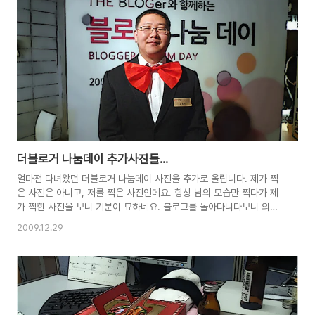
잘했다고 말하기보다는 더 잘하라는 의미에서 받아들이고 싶습니다. 소
금이의 행복한 하루가 운영된 지 어느새 7년이라는 시간이 흘렀습니
다. 텍스트큐브에 안착한지는 올해로 4년째고요. 처음 블로그를 시작
할 때는 일기처럼 하루를 기록하자는 마음에서 가볍게 써 내려갔는데,
하나의 포스팅이 모이..
더블로거 나눔데이 추가사진들...
얼마전 다녀왔던 더블로거 나눔데이 사진을 추가로 올립니다. 제가 찍
은 사진은 아니고, 저를 찍은 사진인데요. 항상 남의 모습만 찍다가 제
가 찍힌 사진을 보니 기분이 묘하네요. 블로그를 돌아다니다보니 의외
로 많은 분들이 저를 찍어주셔서 깜짝 놀랐습니다. 저같은 엑스트라 블
2009.12.29
로거를 찍어주시다니...ㅎ_ㅎ;; 올려준 사진중에 몇 장을 추려보았습니
다. 미도리님이 찍어주신 행사 당일날 저의 모습입니다. 드레스 코트가
검정과 빨강이어서 그냥 정장을 입고 갔는데, 의외로 정장을 입고 오신
분이 아무도 없더라고요. 이럴줄 알았으면 저도 올블로그 검정 후드티
나 입고 갈 것을... 포인트는 빨강 넥타이입니다. ^^; 이 사진은 자그니
님이 메렝게 댄스 실습하실때 같이 찍은 사진입니다. 물건팔다가 얼떨