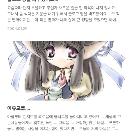
요즘따라 왠지 우울하고 무언가 새로운 일을 할 의욕이 나지 않네요...
그래서 좀 색다른 기분을 내기 위해서 블로그 명을 바꾸었어요... ^^ 작
은 변화이지만... 이 작은 변화가 나의 삶에 큰 영향을 주었으면 하네
요... 오랜만에 스킨도 바꾸고 나니까... 기분이 좋네요.. 저번의 파란색
2004.01.20
스킨은 너무 삭막했는데... 곧 설날입니다... 올 설날은 가족과 함꼐~ 아
시죠 ^^* 그럼... 새해 복 많이 받으시길~
이유모를....
아침부터 왠지모를 외로움에 블러그를 돌아다니고 있어요.... 세상의 모
든사람들에게서 잊혀진 느낌.... 그리움.... 아침해, 맑은 바람... 푸른하
늘... 말에는 사람을 이끄는 힘이 있다지만... 오늘의 저의 마음은 무겁