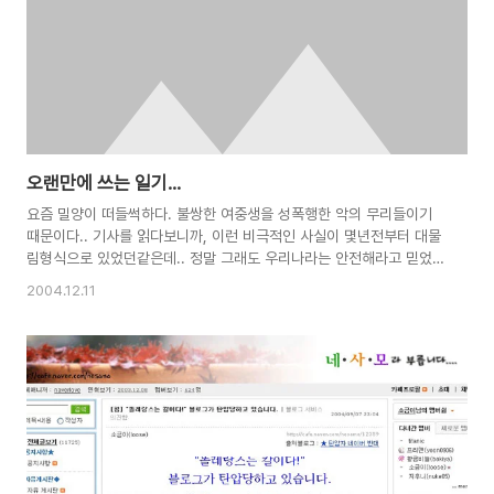
그것도 일회성 이벤트가 아니라 하나의 프로그램을 만들어서 매주 방송
하였다. 또 사건25시나 마..
오랜만에 쓰는 일기...
요즘 밀양이 떠들썩하다. 불쌍한 여중생을 성폭행한 악의 무리들이기
때문이다.. 기사를 읽다보니까, 이런 비극적인 사실이 몇년전부터 대물
림형식으로 있었던같은데.. 정말 그래도 우리나라는 안전해라고 믿었던
내 생각이 여지없이 깨지고있다. 내가 중고등학교 다닐때에도, 담배피
2004.12.11
는 애들이 있었지만 적어도 이정도는 아니었는데.. 갈수록 나이어린 애
들이 왜이리 험악해지고 폭력적으로 바뀌는지 모르겠다. 하긴, 그 옛날
선사시대의 그림에도 '요즘 애들은 버릇이 없어'라고 적어놓았데지.. 아
무튼 우울하다. 어찌보면 나하고는 상관없는 일같이 보이지만, 한 사회
의 구성원으로서 왜 이런일을 막지못했는지... 무력감을 느낀다.. 그러
나 더 화가나는 것은 이런일을 막지도 못했고 또 지금 또다시 피해자를
죽이는 경찰과 언론들... 그..