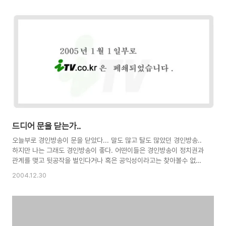
드디어 문을 닫는가..
오늘부로 경인방송이 문을 닫았다... 말도 많고 탈도 많았던 경인방송..
하지만 나는 그래도 경인방송이 좋다. 어떤이들은 경인방송이 정치권과
관계를 맺고 뒷공작을 벌인다거나 혹은 공익성이라고는 찾아볼수 없는
방송이라고 욕할지도 모른다. 허나 메이저리그에 진출한 박찬호 선수를
2004.12.30
가장 먼저 만날수 있었던 곳은 경인방송이었고, 우리나라에서는 거의
사장된 프로레스링(raw나 스맥다운같은.. )을 만날수 있었던 곳도 경인
방송이었다. 단지 외국 스포츠물이 많다고? 단지 그것뿐이라면 스포츠
와는 담을 쌓은 내가 이리 감싸주지 않았으리.. 몇년도 지나도 인기가
식을줄 모르는 스타리그~ 이 것을 가장먼저 방송한 곳도 경인방송이다.