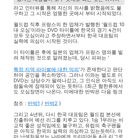
라고 인터뷰를 통해 자신의 의사를 밝혔음에도 불
구하고 그 시작은 엉뚱한 곳에서 부터 시작되었다.
월드컵 직후 프랑스의 한 업체가 발행한 '월드컵 10
대 오심'이라는 DVD 타이틀에 한국의 경기 4건이
모두 오심이라고 주장하면서부터 한국 대표팀의
실력에 의심이 시작된 것이다.
이 타이틀은 후에 일본의 업체가 프랑스 명의를 빌
려 제작된 것으로 알려졌는데, 당시 피파는 '
특정 지역 라이벌에 대한 악의
'가 존재한다고 판단
하여 공인을 취소하였다. 그러나 이와는 별도로 이
DVD는 상당수가 팔려나갔고, 그 인식은 아직도 사
람들속에 잠재되어 있는 듯하다. (최근 혐한류에서
도 오심장면이 나온다. 이에대한 반박은 다음 링크
참조 :
반박1
/
반박2
)
그리고 4년뒤, 다시 한국 대표팀은 월드컵 본선에
진출하여 예선 리그를 치루고 있다. 1승 1무라는 비
교적 좋은 성적임에도 불구하고, 유럽의 축구팬들
은 아직도 한국의 실력의 의심하고 있는듯하다. 아
마 난생처음보는 나라에게 프리미어등 A급 리그로