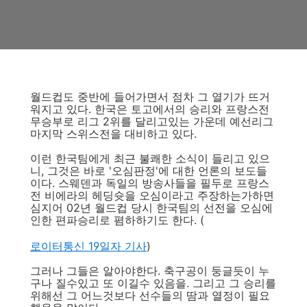
월드컵도 중반에 들어가면서 점차 그 열기가 뜨거
워지고 있다. 한국은 토고에서의 승리와 프랑스전
무승부로 리그 2위를 달리고있는 가운데 예선리그
마지막 스위스전을 대비하고 있다.
이런 한국팀에게 최근 불쾌한 소식이 들리고 있으
니, 그것은 바로 '오심판정'에 대한 언론의 보도들
이다. 스웨덴과 독일의 방송사들을 필두로 프랑스
전 비에라의 헤딩슛을 오심이라고 주장하는가하면
심지어 02년 월드컵 당시 한국팀의 선전을 오심에
인한 편파승리로 폄하하기도 한다. (
로이터통신 19일자 기사
)
그러나 그들은 알아야한다. 축구공이 둥글듯이 누
구나 질수있고 또 이길수 있음을. 그리고 그 승리를
위해선 그 어느것보다 선수들의 땀과 열정이 필요