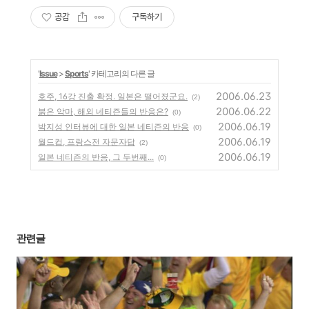
공감
구독하기
'
Issue
>
Sports
' 카테고리의 다른 글
2006.06.23
호주, 16강 진출 확정. 일본은 떨어졌군요.
(2)
2006.06.22
붉은 악마, 해외 네티즌들의 반응은?
(0)
2006.06.19
박지성 인터뷰에 대한 일본 네티즌의 반응
(0)
2006.06.19
월드컵, 프랑스전 자문자답
(2)
2006.06.19
일본 네티즌의 반응, 그 두번째...
(0)
관련글