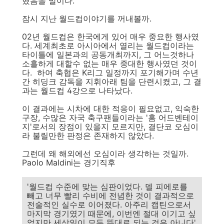
했음을 말이다.
잠시 지난 월드컵이야기를 꺼내볼까.
02년 월드컵은 한국에게 있어 매우 중요한 행사였
다. 세계최초로 아시아에서 열리는 월드컵이라는
타이틀에 일본과의 공동개최까지, 그 어느것하나
소흘하게 대할수 없는 매우 중대한 행사였던 것이
다. 하여 축협은 K리그 일정까지 포기해가며 수년
간 히딩크 감독을 지휘아래 팀을 단련시켰고, 그 결
과는 월드컵 4강으로 나타났다.
이 결과에는 시차에 대한 적응이 필요없고, 익숙한
구장, 수많은 자국 축구팬들이라는 '홈 어드벤테이
지'로서의 장점이 있을지 모르지만, 결단코 오심이
라 불릴만한 판정은 존재하지 않았다.
그런데 왜 해외에선 오심이라 생각하는 것일까.
Paolo Maldini는 경기직후
'월드컵 수준에 맞는 심판이었다. 델 피에로를
빼고 너무 빨리 수비에 전념한 것이 결과적으로
전술적인 실수로 이어졌다. 아주리 캡틴으로서
마지막 경기였기 때문에, 이번엔 절대 이기고 싶
었지만 세상일이 모두 뜻대로 되는 것은 아니다'