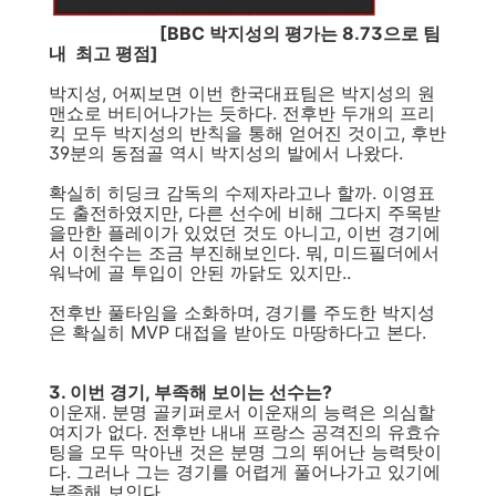
[BBC 박지성의 평가는 8.73으로 팀
내 최고 평점]
박지성, 어찌보면 이번 한국대표팀은 박지성의 원
맨쇼로 버티어나가는 듯하다. 전후반 두개의 프리
킥 모두 박지성의 반칙을 통해 얻어진 것이고, 후반
39분의 동점골 역시 박지성의 발에서 나왔다.
확실히 히딩크 감독의 수제자라고나 할까. 이영표
도 출전하였지만, 다른 선수에 비해 그다지 주목받
을만한 플레이가 있었던 것도 아니고, 이번 경기에
서 이천수는 조금 부진해보인다. 뭐, 미드필더에서
워낙에 골 투입이 안된 까닭도 있지만..
전후반 풀타임을 소화하며, 경기를 주도한 박지성
은 확실히 MVP 대접을 받아도 마땅하다고 본다.
3. 이번 경기, 부족해 보이는 선수는?
이운재. 분명 골키퍼로서 이운재의 능력은 의심할
여지가 없다. 전후반 내내 프랑스 공격진의 유효슈
팅을 모두 막아낸 것은 분명 그의 뛰어난 능력탓이
다. 그러나 그는 경기를 어렵게 풀어나가고 있기에
부족해 보인다.