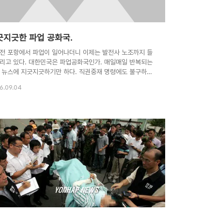
긋지긋한 파업 공화국.
전 포항에서 파업이 일어나더니 이제는 발전사 노조까지 들
리고 있다. 대한민국은 파업공화국인가. 매일매일 반복되는
 뉴스에 지긋지긋하기만 하다. 직권중재 명령에도 불구하고,
을 강행하는 발전노조들, 과연 그들이 옳은 것일까. 이해당
6.09.04
가 아닌 관계로 자세한 전말은 모르겠지만, 적어도 내가 보
 아닌 것같다. 현재 노사측이 협상을 보지 못한 사안은 아래
같다. ▲ 발전회사 통합 ▲ 해고자 복직 ▲ 교대근무 현재의
3교대에서 5조3교대(주당 33시간)로 변경 ▲ 노조의 인사
회 참여 ▲ 과장급으로 노조원 확대 등이다. 하나하나 살펴
록 하자. 우선 발전회사 통합. 이건 좀 사정이 복잡하다. 아
시피 한전은 우리나라 최대의 공기업중에 하나이다. 직원수
명, 한 해 예산만 32조원이..