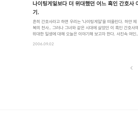
나이팅게일보다 더 위대했던 어느 흑인 간호사 
기.
흔히 간호사라고 하면 우리는 '나이팅게일'을 떠올린다. 하얀 제
복의 천사.. 그러나 그녀와 같은 시대에 살았던 이 흑인 간호사
위대한 일생에 대해 오늘은 이야기해 보고자 한다. 사진속 여인
의 이름은 메리 시콜(Mary Seacole). 1805년 자메이카에서
2006.09.02
흑인 어머니와 스크틀랜드 출신의 아버지 사이에서 태어난 메리
는 어린시절 어머니로부터 전통적 열대치료법을 배워, 일찍이 
의사가 되었다. 그후 크림전쟁이 발발하자 그녀는 다친 병사들
구호하기 위해, 간호단에 들어가려고 했지만 번번히 흑인이라는
이유로 거절당했다. 그러나 그녀는 좌절하지않고, 자신의 전재
을 털어 크림반도로 향했다. 이후 나이팅게일 간호단에서마져 
절당한 그녀는 최전방에 나가 직접 간호소를 차린다. 홀로 치료
소와 급식소를 운영하면서 ..