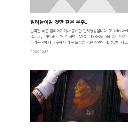
빨려들어갈 것만 같은 우주..
얼마전 허블 홈페이지에서 공개한 캡쳐영상입니다. 'Spiderwe
Galaxy'(거미줄 은하, 정식명 : MRC 1138-262)을 중심으로
우리은하에서 그곳까지 가는 모습을 찍은 장면인데, 정말이지 
려들어갈 것같은 느낌이군요. 이 은하는 우리 지구에서 약 106
2006.10.17
광년(10.6 billion) 떨어진 은하입니다. 아마 제가 죽기전엔 도
히 갈 수 없는 곳인듯.. ㅇ_ㅇ;; 그래도 이렇게 보기만해도 기분
좋네요. 아, 영상이 안보이시는 분은 다음 페이지에 가셔서 보기
면 됩니다. 제 계정에 올린 영상이라 트래픽에 제한이 있을거예
요. 허블 홈페이지에 가시면 좀 느리더라도 관람이 가능합니다.