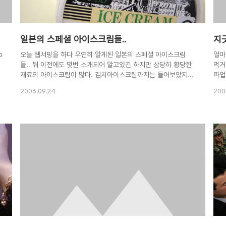
일본의 스페셜 아이스크림들..
지
b
오늘 웹서핑을 하다 우연히 알게된 일본의 스페셜 아이스크림
얼마
들.. 뭐 이전에도 몇번 소개되어 알고있긴 하지만 상당히 황당한
먹거
빨
재료의 아이스크림이 많다. 김치아이스크림까지는 들어보았지만
파업
억
아랫것들은 상당히 쇼킹한 것들.. 오징어 먹물 아이스크림. 뭐,
파업
2006.09.24
200
저
이정도는 자주 봤으니 양호.. 대충 무슨 맛인지 짐작이 간다. 감
사자
이
자 아이스크림.. 흠.. 이건 조금 궁금한데.. 도대체 무슨 맛일까
기엔
나.. 된장라면 아이스크림.. ㅇ_ㅇ;; 일본은 라면천국이라더니 아
와 
이스크림까지.. 근데 이건 별로 먹고싶지가 않아.. 안에 저 동그
4조
란건 컵라면의 바로 그것? 재 아이스크림.. 재라면 그 모닥불탈
위원
때 나오는 바로 그 재를 말하는 건가.. 흠.. 숯을 말하는 것같은데
보도
이것도 무슨 맛인지 궁금.. 아니 근데 맛을 떠나서 먹을순 있는건
시다
가.. 그..
2만