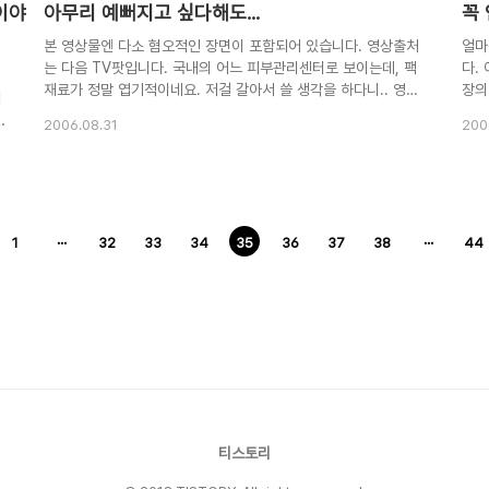
이야
아무리 예뻐지고 싶다해도...
꼭
본 영상물엔 다소 혐오적인 장면이 포함되어 있습니다. 영상출처
얼마
는 다음 TV팟입니다. 국내의 어느 피부관리센터로 보이는데, 팩
다.
재료가 정말 엽기적이네요. 저걸 갈아서 쓸 생각을 하다니.. 영상
장의
의
에 대한 설명을 보니까, 무균의 바퀴벌레는 단백질과 콜라겐이
아직
2006.08.31
200
풍부하다네요. 그래서 그걸 갈아서, 요구르트에 섞은 다음 팩으
데,
로 해준다는데.. 헐.. 아무리 예뻐지고 싶어도 저런 것까지 할 줄
은 
이야..정말 무섭네요;; 기분 좀 가시라고 입가심용 영상 하나를
는 
여
더 첨부합니다. 이게 묘하게 끌리네요 ^^;
마전
을
을 
심 
1
···
32
33
34
35
36
37
38
···
44
산
터뷰
거
누구
티스토리