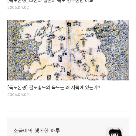
[독도논쟁] 조선과 일본의 독도 영토선언 비교
2006.04.02
[독도논쟁] 팔도총도의 독도는 왜 서쪽에 있는가?
2006.04.02
소금이의 행복한 하루