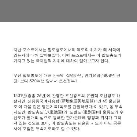
지난 포스트에서는 팔도총도에서의 독도의 위치가 왜 서쪽에
있는지에 대해 알아보았다. 이번 포스트에서는 이 팔도총도가
가지고 있는 국제법적 지위에 대하여 알아보고자 한다.
우선 팔도총도에 대해 간략히 설명하면, 만기요람(1808년 편
찬) 보다 320여년 앞서서 조선정부가
1531년(중종 26년)에 간행한 조선왕조의 유권적 조선영토 해
설지인 '신증동국여지승람'(新增東國輿地勝覽) '권 45 울진현
조'에 다음 같은 명문기록(독도를 관찰하였다)이 있고, 동 부속
지도인 '팔도총도'(八道總圖)와 '도별도'(道別圖)에 울릉도와 우
산도가 별개의 섬으로 동해안 한가운데에 명칭과 위치가 그려
져 있는 것으로 보아, 이 팔도총도는 단순한 지도가 아닌 공문
서에 포함된 부속지도라고 할 수 있다.