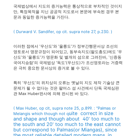
국제법상에서 지도의 증거능력은 통상적으로 부차적인 것이지
만, 특정목적을 지닌 공공적 지도로서 본문에 부속된 경우 본
문과 동일한 증거능력을 가진다.
( Durward V. Sandifer, op cit. supra note 27, p.230. )
이러한 점에서 '우산도'와 '울릉도'가 정부간행문서상 조선의
영토로서 명문규정이 되어있고, 동부속지도(팔도총도)에도 '우
산도'와 '울릉도'가 명문화 및 별개의 섬으로 그려진바, '신증동
국여지승람'의 국제법상 '독도'(우산도)가 조선영토라는 거증력
은 극히 중요한 문서상의 증거로 볼 수 있다.
특히 '우산도'의 위치상의 오류는 옛날의 지도 제작 기술상 큰
문제가 될 수 없다는 것은 팔머스 섬 사건에서 단독 국제심판
관 Max Huber판사에 의해 판시된 바 있다.
( Max Huber, op cit, supra note 25, p.899. : "Palmas or
uite correct in size
Melangis which though not q
and shape and though about 40' too much to
the south and 20' too much to the east cannot
but correspond to Palmas(or Miangas), since
the most reliable detailed modern maps, in