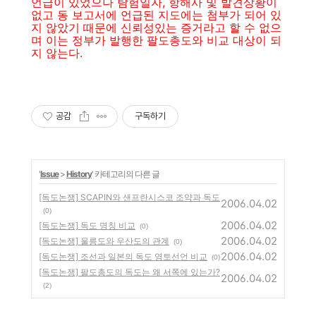
언급이 있었으나 탐험일자, 항해사 및 발견상황이
없고 동 보고서에 언급된 지도에는 첨부가 되어 있
지 않았기 때문에 신뢰성있는 증거라고 할 수 없으
며 이는 정부가 발행한 팔도총도와 비교 대상이 되
지 않는다.
공감
구독하기
'
Issue
>
History
' 카테고리의 다른 글
[독도논쟁] SCAPIN와 샌프란시스코 조약과 독도
2006.04.02
(0)
2006.04.02
[독도논쟁] 독도 명칭 비교
(0)
2006.04.02
[독도논쟁] 울릉도와 우산도의 관계
(0)
2006.04.02
[독도논쟁] 조선과 일본의 독도 영토선언 비교
(0)
[독도논쟁] 팔도총도의 독도는 왜 서쪽에 있는가?
2006.04.02
(2)