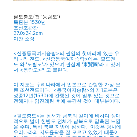
팔도총도(첩 '동람도')
목판본 1530년
조선조관찬
27.0x34.2cm
이찬 소장
<신증동국여지승람>의 권일의 첫머리에 있는 우
리나라 전도. <신증동국여지승람>에는 '팔도전
도'와 '도별도'가 있으며 판심에 '東覽圖'라고 있어
서 <동람도>라고 불린다.
이 지도는 우리나라에서 인본으로 간행한 가장 오
랜 조선전도이다. <동국여지승람>의 제1교본은
성종12년(1530)에 간행된 것이 일부 있는 것으로
전해지나 임진왜란 후에 복간한 것이 대부분이다.
<팔도총도>는 동서가 남북의 길이에 비하여 상대
적으로 넓어 한반도 전체가 남북으로 압축된 느낌
을 주며, 특히 북부 지방이 심하다. 이것은 당시에
우리나라의 지도윤곽을 잘 모르고 있었기 때문이