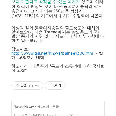
보다 가깝다고 착각할 수 있는 여지가
있으며 이러
한 착각이 반영된 것이 바로 동국여지승람의 팔도
총첩이다. 그러나 이는 150년후 정상기
(1678~1752)의 지도에서 위치가 수정되어 나온다.
이상과 같이 동국여지승람의 팔도총도에 대하여
알아보았다, 다음 Thread에서는 팔도총도의 국제
법상 증거의 지위 및 이 지도에 대한 세부사항에 대
하여 알아보겠다.
참고자료 :
http://www.qsl.net/hl2wa/balhae1300.htm
- 발
해 1300호에 대해
참고서적 : 나홍주의 "독도의 소유권에 대한 국제법
적 고찰"
공감
구독하기
'
Issue
>
History
' 카테고리의 다른 글
[독도논쟁] SCAPIN와 샌프란시스코 조약과 독도