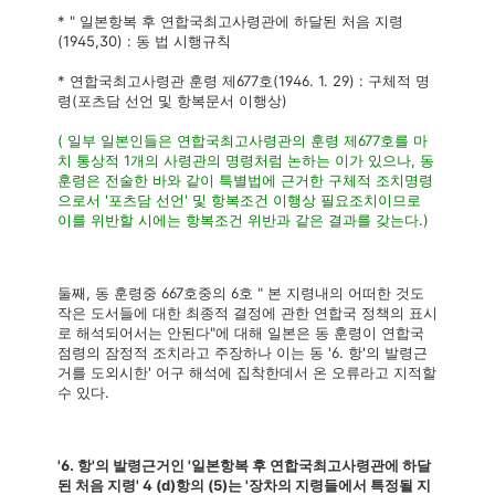
* " 일본항복 후 연합국최고사령관에 하달된 처음 지령
(1945,30) : 동 법 시행규칙
* 연합국최고사령관 훈령 제677호(1946. 1. 29) : 구체적 명
령(포츠담 선언 및 항복문서 이행상)
( 일부 일본인들은 연합국최고사령관의 훈령 제677호를 마
치 통상적 1개의 사령관의 명령처럼 논하는 이가 있으나, 동
훈령은 전술한 바와 같이 특별법에 근거한 구체적 조치명령
으로서 '포츠담 선언' 및 항복조건 이행상 필요조치이므로
이를 위반할 시에는 항복조건 위반과 같은 결과를 갖는다.)
둘째, 동 훈령중 667호중의 6호 " 본 지령내의 어떠한 것도
작은 도서들에 대한 최종적 결정에 관한 연합국 정책의 표시
로 해석되어서는 안된다"에 대해 일본은 동 훈령이 연합국
점령의 잠정적 조치라고 주장하나 이는 동 '6. 항'의 발령근
거를 도외시한' 어구 해석에 집착한데서 온 오류라고 지적할
수 있다.
'6. 항'의 발령근거인 '일본항복 후 연합국최고사령관에 하달
된 처음 지령' 4 (d)항의 (5)는 '장차의 지령들에서 특정될 지