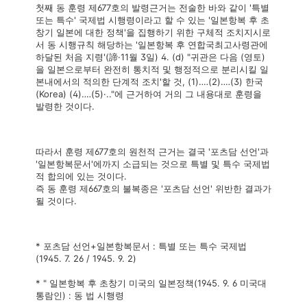
첫째 동 훈령 제677호의 발령근거는 전술한 바와 같이 '특별
또는 특수' 국제법 시행령이라고 할 수 있는 '일본항복 후 초
창기 일본에 대한 정책'을 집행하기 위한 구체적 조치지시로
서 동 시행규칙 해당하는 '일본항복 후 연합국최고사령관에
하달된 처음 지령'(諦·11월 3일) 4. (d) "귀관은 다음 (영토)
을 일본으로부터 완전히 통치적 및 행정적으로 분리시킬 일
본내에서의 적의한 단계적 조치'할 것, (1)‥‥(2)‥‥(3) 한국
(Korea) (4)‥‥(5)·.."에 근거하여 거의 그 내용대로 훈령을
발령한 것이다.
따라서 훈령 제677호의 원천적 근거는 결국 '포츠담 선언'과
'일본항복문서'에까지 소급되는 것으로 특별 및 특수 국제법
적 합의에 있는 것이다.
즉 동 훈령 제667호의 불복종은 '포츠담 선언' 위반한 결과가
될 것이다.
* 포츠담 선언+일본항복문서 : 특별 또는 특수 국제법
(1945. 7. 26 / 1945. 9. 2)
* " 일본항복 후 초창기 미국의 일본정책(1945. 9. 6 미국대
통람인) : 동 법 시행령