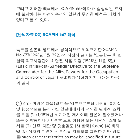
그리고 이러한 맥락에서 SCAPIN 667에 대해 잠정적인 조치
에 불과하다는 아전인수격인 일본의 무리한 해석은 가치가
없다고 볼 수 있다.
[반박자료 02] SCAPIN 667 해석
독도를 일본의 영토에서 공식적으로 제외조치한 SCAPIN
No.677(1946년 1월 29일)의 직접적 근거는 '일본항복 후 연
합국 최고사령관에 하달된 처음 지령'(1945년 11월 3일)
(Basic InitialPost-Surrender Directive to the Supreme
Commander for the AlliedPowers for the Occupation
and Control of Japan) 4(d)항과 1(b)항이며 내용은 다음
과 같다.
① 4(d) 귀관은 다음(영토)을 일본으로부터 완전히 통치적
및 행정적으로 분리시킬 일본내에서의 적의한 단계적 조치
를 취할 것 (1)1914년 세계대전 개시이래 일본이 탈취했거나
또는 신탁통치나 기타방범으로 점령한 모든 태평양 소재 도
서들 (2) 만주. 대만 및 팽호열도 (3) 한국(Korea) (4) 화태
및 (5) 장차의 지령에서 특정될 지도모를 그러한 기타 영토
들(such other territories as may be specified in future