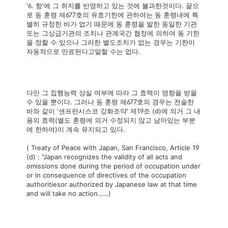
'6. 항'에 그 취지를 반영하고 있는 것에 불과한것이다. 끝으
로 동 훈령 제677호의 유효기한에 관하여는 동 훈령내에 특
별히 규정한 바가 없기 때문에 동 훈령을 발한 동일한 기관
또는 그상급기관의 조치나 관계국간 협정에 의하여 동 기한
을 정할 수 있으나 그러한 별도조치가 없는 경우는 기한이
자동적으로 만료된다고말할 수는 없다.
다만 그 집행능력 상실 여부에 따라 그 효력이 영향을 받을
수 있을 뿐이다. 그러나 동 훈령 제677호의 경우는 전술한
바와 같이 '샌프란시스코 강화조약' 제19조 (d)에 의거 그 내
용의 효력(별도 훈령에 의거 수정되지 않고 남아있는 부분
에 한하여)이 계속 유지되고 있다.
( Treaty of Peace with Japan, San Francisco, Article 19
(d) : "Japan recognizes the validity of all acts and
omissions done during the period of occupation under
or in consequence of directives of the occupation
authoritiesor authorized by Japanese law at that time
and will take no action‥‥‥)