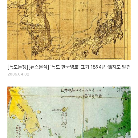
[독도논쟁][뉴스분석] '독도 한국영토' 표기 1894년 佛지도 발견
2006.04.02