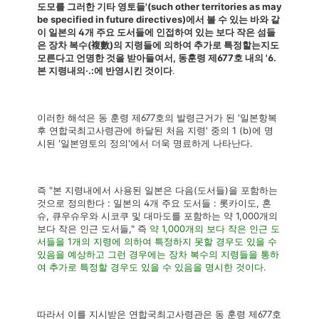
도모를 그러한 기타 영토들'(such other territories as may
be specified in future directives)에서 볼 수 있는 바와 같
이 일본의 4개 주요 도서들에 인접하여 있는 보다 작은 섬들
은 장차 복수(複數)의 지령들에 의하여 추가로 특정할는지도
모른다고 언명한 것을 받아들여서, 동훈령 제677호 내의 '6.
본 지령내의·.:에 반영시킨 것이다
.
이러한 해석은 동 훈령 제677호의 발령근거가 된 '일본항복
후 연합국최고사령관에 하달된 처음 지령' 중의 1 (b)에 명
시된 '일본영토의 정의'에서 더욱 명료하게 나타난다.
즉 "본 지령내에서 사용된 일본은 다음(도서들)을 포함하는
것으로 정의한다 : 일본의 4개 주요 도서들 : 롯카이도, 혼
슈, 큐우슈우와 시코쿠 및 대마도를 포함하는 약 1,000개의
보다 작은 인근 도서들," 즉
약 1,000개의 보다 작은 인근 도
서들을 1개의 지령에 의하여 특정하지 못할 경우도 있을 수
있음을 예상하고 그런 경우에는 장차 복수의 지령들을 통하
여 추가로 특정할 경우도 있을 수 있음을 명시한 것이다.
따라서 이를 지시받은 연합국최고사령관은 동 훈령 제677호