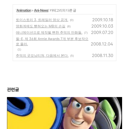
'
Animation
>
Ani-News
' 카테고리의 다른 글
2009.10.18
토이스토리 3, 트레일러 영상 공개.
(0)
2009.10.03
영화계에도 뻗혀오는 MB의 손길
(8)
2009.07.20
애니메이션으로 제작될 뻔한 추억의 만화들.
(7)
윌-E, 제 36회 Annie Awards 7개 부분 후보작으
2008.12.04
로 올라.
(1)
2008.11.30
추억의 굿모닝티쳐, 다음에서 본다.
(5)
관련글