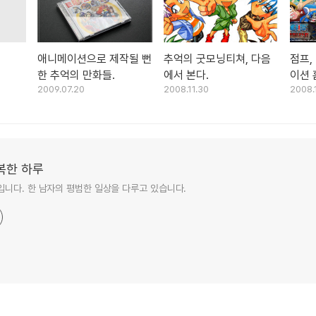
애니메이션으로 제작될 뻔
추억의 굿모닝티쳐, 다음
점프,
한 추억의 만화들.
에서 본다.
이션 
2009.07.20
2008.11.30
2008.
료 공
복한 하루
니다. 한 남자의 평범한 일상을 다루고 있습니다.