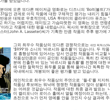
평가를 받았습니다.
분야에 오른 또다른 메이저급 영화로는 디즈니의 'Bolt(볼트)'
 31일인 관계로 아직 작품에 대한 구체적인 평가는 내리기 힘들
반응은 대체로 우호적인데, USA 투데이의 클라우디아 퓨즈는 
고 하기는 어렵지만, 재미있고 가슴따뜻한 이 영화는 모든 연령
”이라고 작품에 대한 평을 내렸습니다. 픽사의 부회장으로 '카(Ca
터(John A. Lasseter)씨가 기획한 만큼 작품의 추후 평가에
그외 최우수 작품상의 또다른 경쟁작으로는
쉬만 픽쳐스(Sherm
'$9.99'와 소니의 '바르시와 왈츠를'이 있습니다. 두 작
로 흥행성적에 있어서는 앞서 언급한 작품들과 비교할 
작품성만큼은 이미 공인된 작품들입니다. 특히 칸 국제
분에 진출한 바 있는 '바르시와 왈츠를'를 전쟁에 대한
에 대한 철학적인 화두를 꿈을 통해 풀어나간 독특한 
국내에서도 개봉되어 좋은 평가를 받고 있습니다.
개인적으로 최우수 작품상의 주연으로 '월-E'를 지지하
작품상 후보에는 워낙에 쟁쟁한 작품들이 많아 섣불리 
는 어려운 것같습니다. 작품에 대한 최종 결과 발표는 내
미 캘리포니아 로이스 홀에서 열릴 예정이라고 하는데,
초전으로 누가 먼저 영예를 안을 것인지 수상 결과에 주