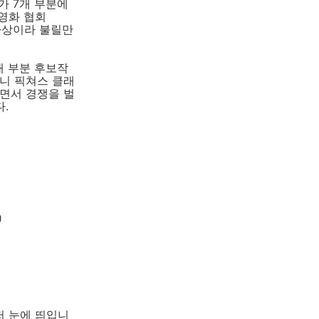
E가 7개 부분에
션영화 협회
 오스카상이라 불릴만
개 부분 후보작
소니 픽쳐스 클래
정되면서 경쟁을 벌
.
)
저 눈에 띄입니