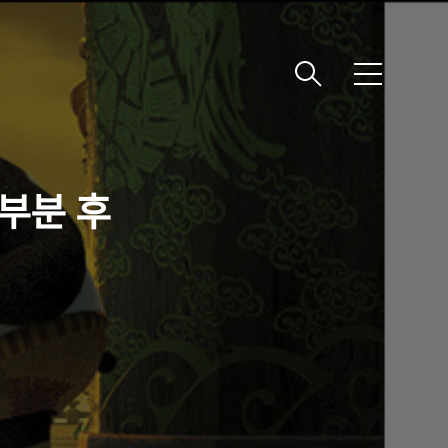
메
뉴
개 부분 후