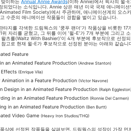
를 맞이하는
Annual Annie Awards
(이하 Annie)에서 픽사의 윌-
되었다는 소식입니다. Annie 상은 매년 미국 국제 애니메이
onal Animated Film Society)에서 주관하며, 애니메이션계의
최고 수준의 애니메이션 작품들이 경합을 벌이고 있습니다.
타지를 각색한 드림웍스의 '쿵푸 팬더'가 작품상을 비롯한 17
1위 자리를 굳혔고, 그 뒤를 이어 '윌-E'가 7개 부분에 그리고 
왈츠를(Waltz With Bashier)'이 4개 부분에 후보작으로 선
 참고로 현재 윌-E가 후보작으로 선정된 분야는 아래와 같습니다
ated Feature
 in an Animated Feature Production
(Andrew Stanton)
 Effects
(Enrique Vila)
 Animation in a Feature Production
(Victor Navone)
n Design in an Animated Feature Production
(Ralph Eggleston
ding in an Animated Feature Production
(Ronnie Del Carmen)
ing in an Animated Feature Production
(Ben Burtt)
mated Video Game
(Heavy Iron Studios/THQ)
작품상에 선정된 작품들을 살펴보면, 드림웍스의 성장이 가장 먼