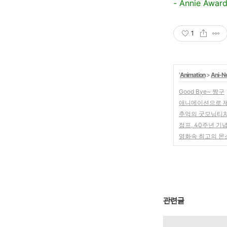
- Annie Awa
1
'
Animation
>
Ani-N
Good Bye~ 짱구
애니메이션으로 제
추억의 굿모닝티쳐
점프, 40주년 기
영화속 최고의 몬
관련글