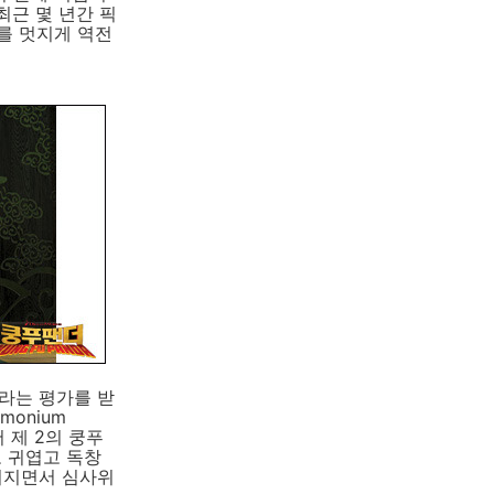
최근 몇 년간 픽
를 멋지게 역전
라는 평가를 받
monium
 제 2의 쿵푸
 귀엽고 독창
어지면서 심사위