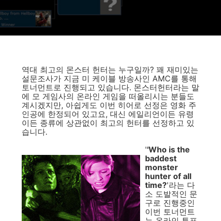
역대 최고의 몬스터 헌터는 누구일까? 꽤 재미있는
설문조사가 지금 미 케이블 방송사인 AMC를 통해
토너먼트로 진행되고 있습니다. 몬스터헌터라는 말
에 모 게임사의 온라인 게임을 떠올리시는 분들도
계시겠지만, 아쉽게도 이번 히어로 선정은 영화 주
인공에 한정되어 있고요, 대신 에일리언이든 유령
이든 종류에 상관없이 최고의 헌터를 선정하고 있
습니다.
'
'Who is the
baddest
monster
hunter of all
time?
'라는 다
소 도발적인 문
구로 진행중인
이번 토너먼트
는 온라인 투표