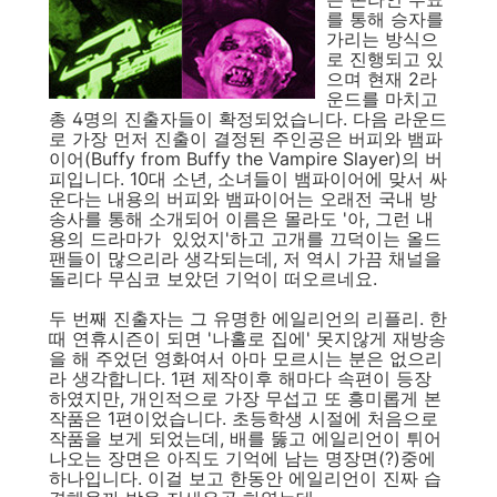
를 통해 승자를
가리는 방식으
로 진행되고 있
으며 현재 2라
운드를 마치고
총 4명의 진출자들이 확정되었습니다. 다음 라운드
로 가장 먼저 진출이 결정된 주인공은 버피와 뱀파
이어(Buffy from Buffy the Vampire Slayer)의 버
피입니다. 10대 소년, 소녀들이 뱀파이어에 맞서 싸
운다는 내용의 버피와 뱀파이어는 오래전 국내 방
송사를 통해 소개되어 이름은 몰라도 '아, 그런 내
용의 드라마가 있었지'하고 고개를 끄덕이는 올드
팬들이 많으리라 생각되는데, 저 역시 가끔 채널을
돌리다 무심코 보았던 기억이 떠오르네요.
두 번째 진출자는 그 유명한 에일리언의 리플리. 한
때 연휴시즌이 되면 '나홀로 집에' 못지않게 재방송
을 해 주었던 영화여서 아마 모르시는 분은 없으리
라 생각합니다. 1편 제작이후 해마다 속편이 등장
하였지만, 개인적으로 가장 무섭고 또 흥미롭게 본
작품은 1편이었습니다. 초등학생 시절에 처음으로
작품을 보게 되었는데, 배를 뚫고 에일리언이 튀어
나오는 장면은 아직도 기억에 남는 명장면(?)중에
하나입니다. 이걸 보고 한동안 에일리언이 진짜 습