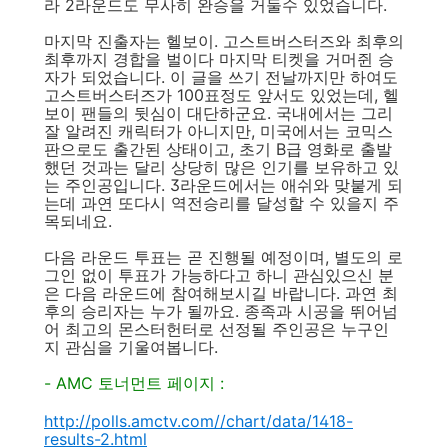
라 2라운드도 무사히 완승을 거둘수 있었습니다.
마지막 진출자는 헬보이. 고스트버스터즈와 최후의
최후까지 경합을 벌이다 마지막 티켓을 거머쥔 승
자가 되었습니다. 이 글을 쓰기 전날까지만 하여도
고스트버스터즈가 100표정도 앞서도 있었는데, 헬
보이 팬들의 뒷심이 대단하군요. 국내에서는 그리
잘 알려진 캐릭터가 아니지만, 미국에서는 코믹스
판으로도 출간된 상태이고, 초기 B급 영화로 출발
했던 것과는 달리 상당히 많은 인기를 보유하고 있
는 주인공입니다. 3라운드에서는 애쉬와 맞붙게 되
는데 과연 또다시 역전승리를 달성할 수 있을지 주
목되네요.
다음 라운드 투표는 곧 진행될 예정이며, 별도의 로
그인 없이 투표가 가능하다고 하니 관심있으신 분
은 다음 라운드에 참여해보시길 바랍니다. 과연 최
후의 승리자는 누가 될까요. 종족과 시공을 뛰어넘
어 최고의 몬스터헌터로 선정될 주인공은 누구인
지 관심을 기울여봅니다.
- AMC 토너먼트 페이지 :
http://polls.amctv.com//chart/data/1418-
results-2.html