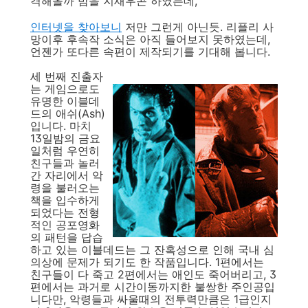
격해올까 밤을 지새우곤 하였는데,
인터넷을 찾아보니
저만 그런게 아닌듯. 리플리 사
망이후 후속작 소식은 아직 들어보지 못하였는데,
언젠가 또다른 속편이 제작되기를 기대해 봅니다.
세 번째 진출자
는 게임으로도
유명한 이블데
드의 애쉬(Ash)
입니다. 마치
13일밤의 금요
일처럼 우연히
친구들과 놀러
간 자리에서 악
령을 불러오는
책을 입수하게
되었다는 전형
적인 공포영화
의 패턴을 답습
하고 있는 이블데드는 그 잔혹성으로 인해 국내 심
의상에 문제가 되기도 한 작품입니다. 1편에서는
친구들이 다 죽고 2편에서는 애인도 죽어버리고, 3
편에서는 과거로 시간이동까지한 불쌍한 주인공입
니다만, 악령들과 싸울때의 전투력만큼은 1급인지