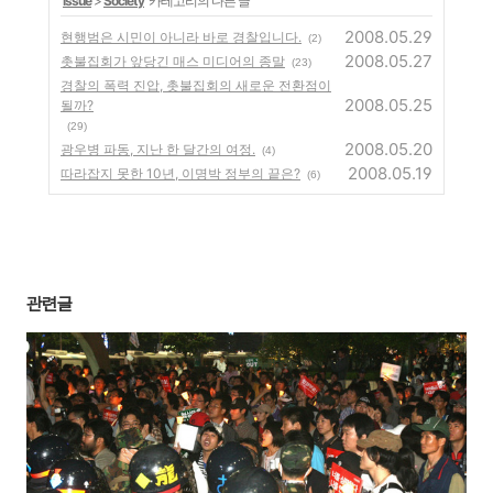
'
Issue
>
Society
' 카테고리의 다른 글
2008.05.29
현행범은 시민이 아니라 바로 경찰입니다.
(2)
2008.05.27
촛불집회가 앞당긴 매스 미디어의 종말
(23)
경찰의 폭력 진압, 촛불집회의 새로운 전환점이
2008.05.25
될까?
(29)
2008.05.20
광우병 파동, 지난 한 달간의 여정.
(4)
2008.05.19
따라잡지 못한 10년, 이명박 정부의 끝은?
(6)
관련글