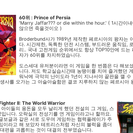
60위 : Prince of Persia
'Marry Jaffar??? or die within the hour.' ( 
않으면 죽을것이오 )
Broderbund사가 1989년 제작한 페르시아의 왕자는
다. 시간제한, 독특한 던전 시스템, 부드러운 움직임,
리.. 국내 고전게임 순위에서도 항상 TOP10안에 드는
자가 60위를 차지하였습니다.
도스세대 유저분이라면 이 게임을 한 번쯤은 다 해보
니다. 저도 학교실습시간때 농땡이를 치며 즐겨했던 게
워낙에 극악의 난이도라 1년이 지나서야 끝판을 깰 수
 생사를 오가는 그 아슬아슬함은 결코 지루하지 않는 페르시아 
Fighter II: The World Warrior
 아이들의 용돈을 모두 날리게 했던 전설의 그 게임, 스
2입니다. 오락실의 전성기를 연 게임이라고나 할까요.
글보글과 같은 서로 도우며 게임하는 협력플레이가 주
임이라고 해 보았자 테트리스처럼 자신의 블럭을 좀더
상대편을 괴롭히는 것이 대결의 전부였습니다.