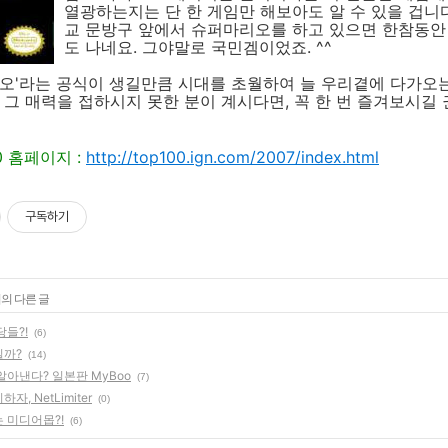
열광하는지는 단 한 게임만 해보아도 알 수 있을 겁니다
교 문방구 앞에서 슈퍼마리오를 하고 있으면 한참동안
도 나네요. 그야말로 국민겜이었죠. ^^
리오'라는 공식이 생길만큼 시대를 초월하여 늘 우리곁에 다가오
 그 매력을 접하시지 못한 분이 계시다면, 꼭 한 번 즐겨보시길 권
00 홈페이지 :
http://top100.ign.com/2007/index.html
구독하기
리의 다른 글
당들?!
(6)
일까?
(14)
아낸다? 일본판 MyBoo
(7)
, NetLimiter
(0)
 미디어몹?!
(6)