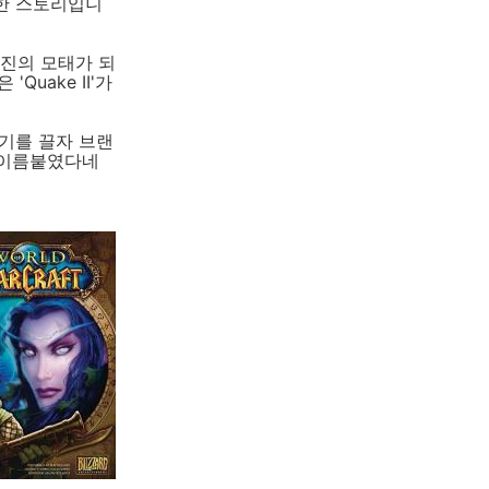
한 스토리입니
엔진의 모태가 되
uake II'가
인기를 끌자 브랜
고 이름붙였다네