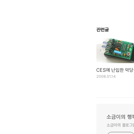
관련글
CES에 난입한 악당
2008.01.14
소금이의 행
소금이의 블로그입