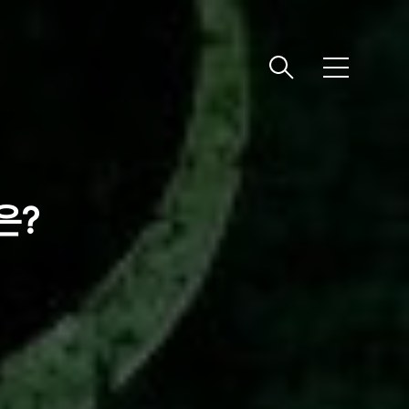
메
뉴
은?