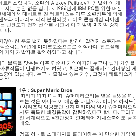
트리스입니다. 소련의 Alexey Pajitnov가 개발한 이 게
르시는 분은 없을 겁니다. 1986년에 IBM PC를 위한 버전
 전세계에서 대히트를 친 테트리스는 이후 소련정부에 의해
텐도와 아타리로 각각 분활되었고 이후 콘솔게임 라이센
는 닌텐도가 먼저 선수를 치면서 이 게임의 마지막 승자
니다.
지않아 한 푼도 벌지 못하였다는 항간에 알려진 소문과는
알렉스씨는 96년에 마이크로소프트로 이직하여, 핀트플레
의 게임 개발자로 활약하였다고 합니다.
태의 블록을 맞추는 아주 단순한 게임이지만 누구나 쉽게 게임을
 아류작들이 탄생하기도 하였고, 최근에도 플래시로 컨버팅된 
중에 있습니다. 누구나 즐길수 있는 게임, 그것이 테트리스가 
 ^^
1위 : Super Mario Bros.
'띠리띠 띠띠 띠~ 띠' 슈퍼마리오라는 말을 들었을 때,
르는 것은 아마도 이 배경음 아닐까요. 바이오 하자드( Res
) 시리즈의 담당했던 신지 미카미씨 역시 슈퍼마리오
서도 독특한 배경음악에 감탄하였다고 합니다. 그리고 
전 세계적으로 4천만장이 판매되어 기네스북에도 등
네요.
점프 하나로 스테이지를 클리어하는 이 단순한 게임에