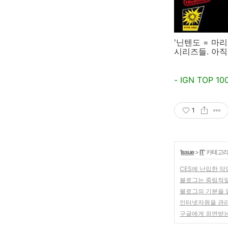
'닌텐도 = 마
시리즈들. 아직
- IGN TOP 1
1
'
Issue
>
IT
' 카테고
CES에 난입한 악
블로그는 중립적
블로그의 기분을 알
인터넷자원을 관리하자
구글에게 외면받는