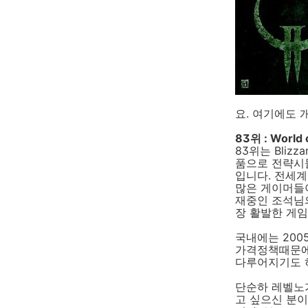
요. 여기에도 
83위 : World 
83위는 Blizza
품으로 전략시뮬
입니다. 전세계
많은 게이머들이
재중인 조석님의
장 활발한 게임
국내에는 200
가격정책때문에
다루어지기도 하
단순하 레벨노가
고 싶으신 분이