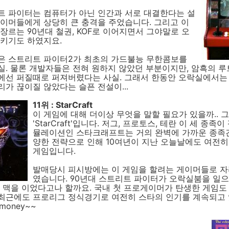
트 파이터는 컴퓨터가 아닌 인간과 서로 대결한다는 설
이머들에게 상당히 큰 충격을 주었습니다. 그리고 이
장르는 90년대 철권, KOF로 이어지면서 그야말로 오
으키기도 하였지요.
은 스트리트 파이터2가 최초의 가드불능 무한콤보를
. 물론 개발자들은 전혀 원하지 않았던 부분이지만, 암흑의 루
선 퍼질때로 퍼져버렸다는 사실. 그래서 한동안 오락실에서는 '
소리가 끊이질 않았다는 슬픈 전설이...
11위 : StarCraft
이 게임에 대해 더이상 무엇을 말할 필요가 있을까.. 
'StarCraft'입니다. 저그, 프로토스, 테란 이 세 종족
뮬레이션인 스타크래프트는 거의 완벽에 가까운 종족
양한 전략으로 인해 10여년이 지난 오늘날에도 여전히
게임입니다.
발매당시 피시방에는 이 게임을 할려는 게이머들로 자
였습니다. 90년대 스트리트 파이터가 오락실붐을 일으
 맥을 이었다고나 할까요. 국내 첫 프로게이머가 탄생한 게임도
최근에도 프로리그 정식경기로 여전히 스타의 인기를 계속되고 
 money~~