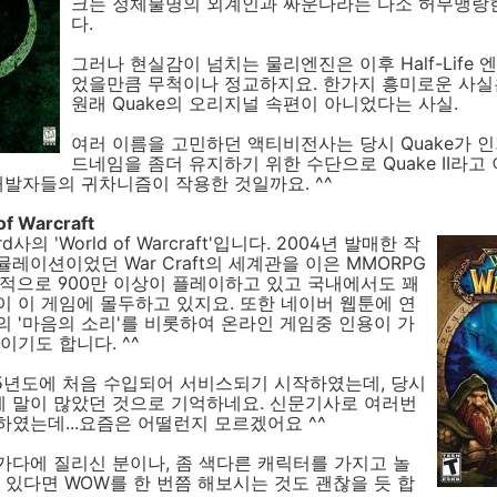
크는 정체불명의 외계인과 싸운다라는 다소 허무맹랑
다.
그러나 현실감이 넘치는 물리엔진은 이후 Half-Life 
었을만큼 무척이나 정교하지요. 한가지 흥미로운 사실은 'Q
원래 Quake의 오리지널 속편이 아니었다는 사실.
여러 이름을 고민하던 액티비전사는 당시 Quake가 
드네임을 좀더 유지하기 위한 수단으로 Quake II라
개발자들의 귀차니즘이 작용한 것일까요. ^^
of Warcraft
rd사의 'World of Warcraft'입니다. 2004년 발매한 작
레이션이었던 War Craft의 세계관을 이은 MMORPG
적으로 900만 이상이 플레이하고 있고 국내에서도 꽤
 이 게임에 몰두하고 있지요. 또한 네이버 웹툰에 연
 '마음의 소리'를 비롯하여 온라인 게임중 인용이 가
이기도 합니다. ^^
5년도에 처음 수입되어 서비스되기 시작하였는데, 당시
 말이 많았던 것으로 기억하네요. 신문기사로 여러번
였는데...요즘은 어떨런지 모르겠어요 ^^
다에 질리신 분이나, 좀 색다른 캐릭터를 가지고 놀
 있다면 WOW를 한 번쯤 해보시는 것도 괜찮을 듯 합