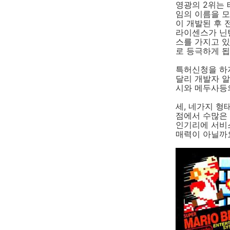
영광의 2위는 테
임의 이름을 모
이 개발된 후
라이센스가 닌
스를 가지고 있
로 등극하게 됩
특허신청을 하
달리 개발자 
시와 메두사등
세, 네가지 형
점에서 수많은
인기리에 서비스
매력이 아닐까요