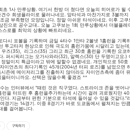
회초 1사 만루상황. 여기서 한방 더 쳤다면 오늘의 히어로가 될
중견수 희생플라이로 물러나네요. 앞타석과 마찬가지로 3볼까지 
 조금 부족했던 모양입니다. 정말 아쉬운 타석이네요. 이후 고
삼진으로 공수교대.. 오늘 고쿠보는 1회 만루상황에서 더블플레
 스스로를 최악의 상황에 빠트리네요..
또다시 포볼을 기록하며 금일 4타수 1안타 2볼넷 1홈런을 기록
선 투고타저 현상으로 인해 극도의 홈런가뭄에 시달리고 있는데,
 우즈(35), 리그스(35) 그리고 최근 30호 홈런을 기록한 요
. 퍼시픽리그는 오가사와라(32), 알렉스(30) 단 두명이고요.)
 정말이지 특급이라고 밖에 말할수 없겠네요. 개인적으로 50호
자이언츠의 최다기록인 45개(2004년 터피 로즈)를 넘었으면 
다음시즌에 메이저리그를 진출하지 않더라도 자이언츠측에 좀더 
있을터이니까요. 선택은 많을수록 좋겠죠 ^^
수는 인터뷰에서 "때린 것은 직구였다. 스트라이크 존을 벗어나
 홈런을 터뜨린 후 홈런을추가하는데 시간이 걸려 괴로웠지만 4
인다. 지금부터 편한 기분으로 타석에 들어설 수 있을 것같다."
여경기는 14경기. 이중 8경기가 바로 도쿄돔에서 펼쳐지는 만
대를 걸어봅니다.
구독하기