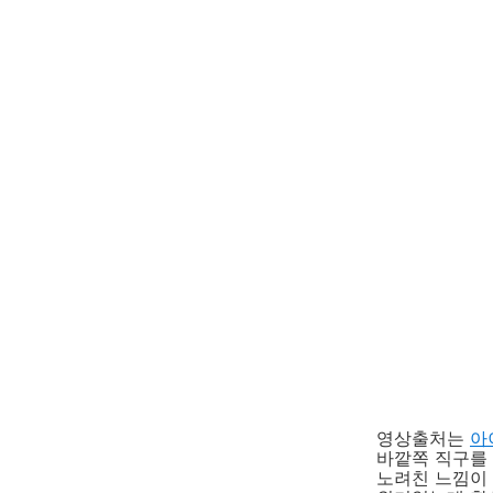
영상출처는
아
바깥쪽 직구를
노려친 느낌이 