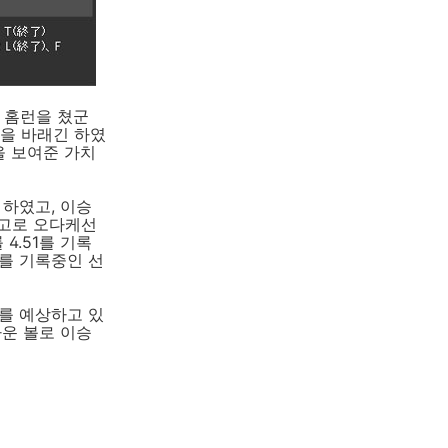
 홈런을 쳤군
빛을 바래긴 하였
을 보여준 가치
하였고, 이승
참고로 오다케선
4.51를 기록
패를 기록중인 선
를 예상하고 있
까운 볼로 이승