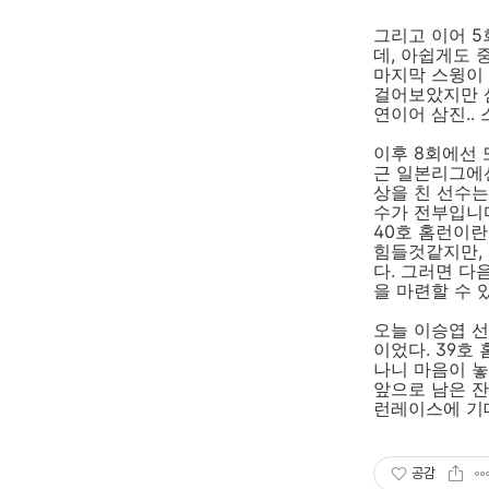
그리고 이어 5
데, 아쉽게도 
마지막 스윙이
걸어보았지만 
연이어 삼진..
이후 8회에선 
근 일본리그에
상을 친 선수는
수가 전부입니다
40호 홈런이란
힘들것같지만, 
다. 그러면 
을 마련할 수 
오늘 이승엽 선
이었다. 39호
나니 마음이 놓
앞으로 남은 잔
런레이스에 기
공감