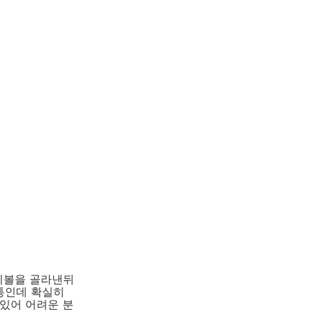
쓰리볼을 골라낸뒤
통인데 확실히
 있어 어려운 분