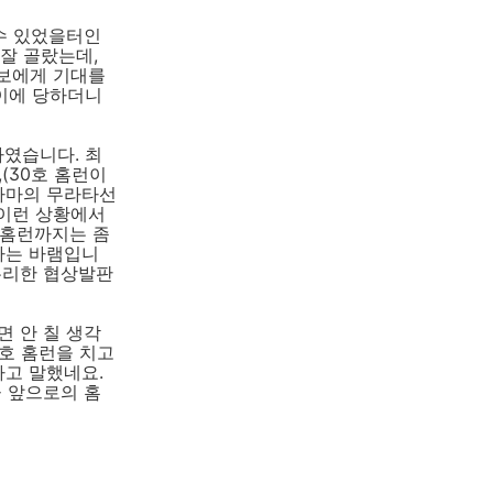
 수 있었을터인
잘 골랐는데,
쿠보에게 기대를
이에 당하더니
하였습니다. 최
(30호 홈런이
코하마의 무라타선
 이런 상황에서
 홈런까지는 좀
하는 바램입니
유리한 협상발판
면 안 칠 생각
0호 홈런을 치고
라고 말했네요.
큼 앞으로의 홈