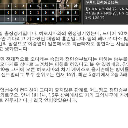
승엽 출장경기입니다. 히로시마와의 원정경기였는데, 드디어 40호
동안 기다리고 기다렸던 대망의 홈런입니다. 팀의 패배로 다소 
 홈런의 달성으로 이승엽이 일본에서도 특급타자로 통한다는 사실
고 생가합니다.
보면 전체적으로 오다케는 승엽과 정면승부보다는 피하는 승부를 
 오다케를 상대로 노려치는 피칭을 하였다고 볼 수 있겠네요. 
10승 고지에 오른 히로시마의 차기 에이스로 올시즌에는 방어률 
 센트럴리그 투수 순위로는 현재 16위. 최근 5경기에서 2승 3
승엽선수의 컨디션이 그다지 좋지않은 관계로 어느정도 정면승부
외로군요. 앞서 1회 1사, 1,3루 상황에서도 거의 고의사구에 가
로 진루시키더니 결국 얻어맞았습니다.