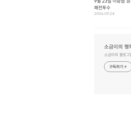
9월 23일 이승엽 경
패전투수
2006.09.24
소금이의 행
소금이의 블로그입
구독하기