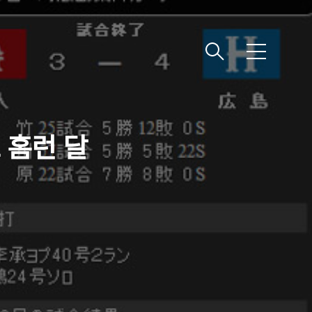
메
뉴
호 홈런 달