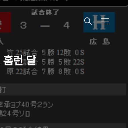
메
뉴
호 홈런 달