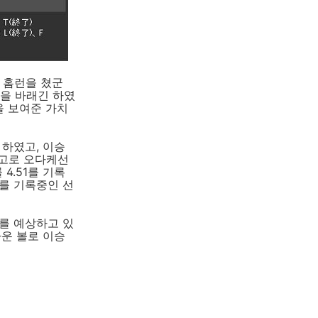
 홈런을 쳤군
빛을 바래긴 하였
을 보여준 가치
하였고, 이승
참고로 오다케선
4.51를 기록
패를 기록중인 선
를 예상하고 있
까운 볼로 이승