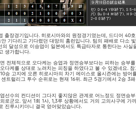
승엽 출장경기입니다. 히로시마와의 원정경기였는데, 드디어 40호
동안 기다리고 기다렸던 대망의 홈런입니다. 팀의 패배로 다소 
 홈런의 달성으로 이승엽이 일본에서도 특급타자로 통한다는 사실
고 생가합니다.
보면 전체적으로 오다케는 승엽과 정면승부보다는 피하는 승부를 
 오다케를 상대로 노려치는 피칭을 하였다고 볼 수 있겠네요. 
10승 고지에 오른 히로시마의 차기 에이스로 올시즌에는 방어률 
 센트럴리그 투수 순위로는 현재 16위. 최근 5경기에서 2승 3
승엽선수의 컨디션이 그다지 좋지않은 관계로 어느정도 정면승부
외로군요. 앞서 1회 1사, 1,3루 상황에서도 거의 고의사구에 가
로 진루시키더니 결국 얻어맞았습니다.