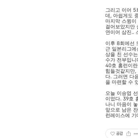
그리고 이어 5
데, 아쉽게도 
마지막 스윙이
걸어보았지만 
연이어 삼진..
이후 8회에선 
근 일본리그에
상을 친 선수는
수가 전부입니다
40호 홈런이란
힘들것같지만, 
다. 그러면 
을 마련할 수 
오늘 이승엽 선
이었다. 39호
나니 마음이 놓
앞으로 남은 잔
런레이스에 기
공감