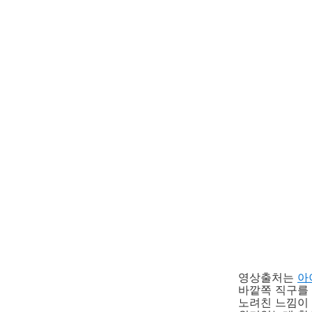
영상출처는
아
바깥쪽 직구를
노려친 느낌이 