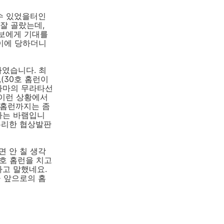
 수 있었을터인
잘 골랐는데,
쿠보에게 기대를
이에 당하더니
하였습니다. 최
(30호 홈런이
코하마의 무라타선
 이런 상황에서
 홈런까지는 좀
하는 바램입니
유리한 협상발판
면 안 칠 생각
0호 홈런을 치고
라고 말했네요.
큼 앞으로의 홈