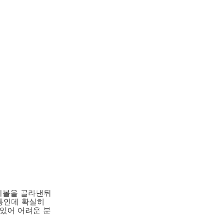
쓰리볼을 골라낸뒤
통인데 확실히
 있어 어려운 분