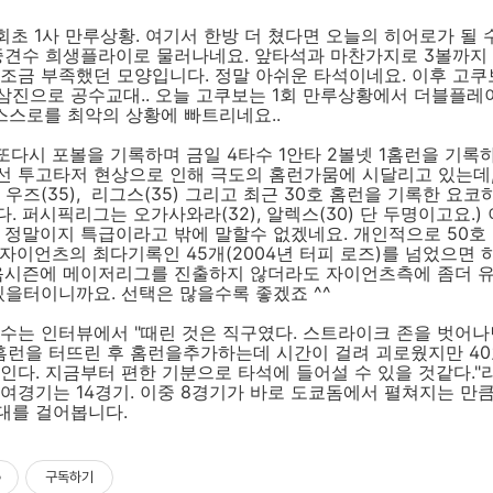
회초 1사 만루상황. 여기서 한방 더 쳤다면 오늘의 히어로가 될
중견수 희생플라이로 물러나네요. 앞타석과 마찬가지로 3볼까지 
 조금 부족했던 모양입니다. 정말 아쉬운 타석이네요. 이후 고
삼진으로 공수교대.. 오늘 고쿠보는 1회 만루상황에서 더블플레
 스스로를 최악의 상황에 빠트리네요..
또다시 포볼을 기록하며 금일 4타수 1안타 2볼넷 1홈런을 기록
선 투고타저 현상으로 인해 극도의 홈런가뭄에 시달리고 있는데,
 우즈(35), 리그스(35) 그리고 최근 30호 홈런을 기록한 요
. 퍼시픽리그는 오가사와라(32), 알렉스(30) 단 두명이고요.)
 정말이지 특급이라고 밖에 말할수 없겠네요. 개인적으로 50호
자이언츠의 최다기록인 45개(2004년 터피 로즈)를 넘었으면 
다음시즌에 메이저리그를 진출하지 않더라도 자이언츠측에 좀더 
있을터이니까요. 선택은 많을수록 좋겠죠 ^^
수는 인터뷰에서 "때린 것은 직구였다. 스트라이크 존을 벗어나
 홈런을 터뜨린 후 홈런을추가하는데 시간이 걸려 괴로웠지만 4
인다. 지금부터 편한 기분으로 타석에 들어설 수 있을 것같다."
여경기는 14경기. 이중 8경기가 바로 도쿄돔에서 펼쳐지는 만
대를 걸어봅니다.
구독하기