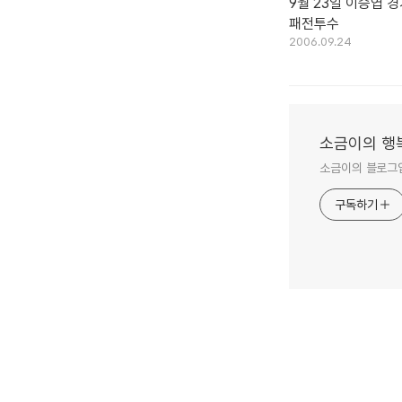
9월 23일 이승엽 경
패전투수
2006.09.24
소금이의 행
소금이의 블로그입
구독하기