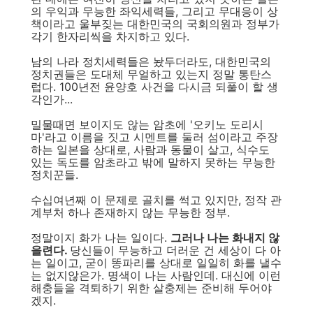
의 우익과 무능한 좌익세력들, 그리고 무대응이 상
책이라고 울부짖는 대한민국의 국회의원과 정부가
각기 한자리씩을 차지하고 있다.
남의 나라 정치세력들은 놨두더라도, 대한민국의
정치권들은 도대체 무얼하고 있는지 정말 통탄스
럽다. 100년전 윤양호 사건을 다시금 되풀이 할 생
각인가...
밀물때면 보이지도 않는 암초에 '오키노 도리시
마'라고 이름을 짓고 시멘트를 둘러 섬이라고 주장
하는 일본을 상대로, 사람과 동물이 살고, 식수도
있는 독도를 암초라고 밖에 말하지 못하는 무능한
정치꾼들.
수십여년째 이 문제로 골치를 썩고 있지만, 정작 관
계부처 하나 존재하지 않는 무능한 정부.
정말이지 화가 나는 일이다.
그러나 나는 화내지 않
을련다.
당신들이 무능하고 더러운 건 세상이 다 아
는 일이고, 굳이 똥파리를 상대로 일일히 화를 낼수
는 없지않은가. 명색이 나는 사람인데. 대신에 이런
해충들을 격퇴하기 위한 살충제는 준비해 두어야
겠지.