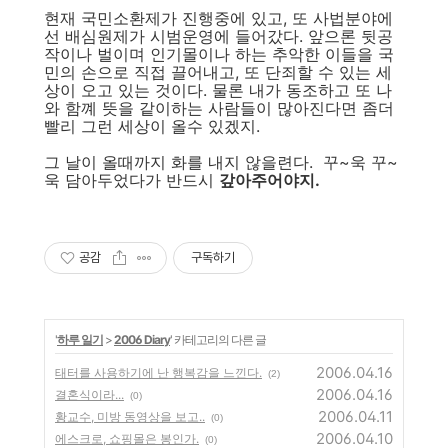
현재 국민소환제가 진행중에 있고, 또 사법분야에
선 배심원제가 시범운영에 들어갔다. 앞으론 뒷공
작이나 벌이며 인기몰이나 하는 추악한 이들을 국
민의 손으로 직접 끌어내고, 또 단죄할 수 있는 세
상이 오고 있는 것이다. 물론 내가 동조하고 또 나
와 함꼐 뜻을 같이하는 사람들이 많아진다면 좀더
빨리 그런 세상이 올수 있겠지.
그 날이 올때까지 화를 내지 않을련다. 꾸~욱 꾸~
욱 담아두었다가 반드시
갚아주어야지.
공감
구독하기
'
하루 일기
>
2006 Diary
' 카테고리의 다른 글
2006.04.16
태터를 사용하기에 난 행복감을 느낀다.
(2)
2006.04.16
결혼식이라...
(0)
2006.04.11
황교수, 미방 동영상을 보고..
(0)
2006.04.10
에스크로, 쇼핑몰은 봉인가.
(0)