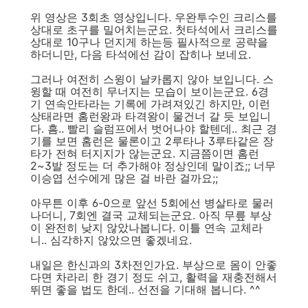
위 영상은 3회초 영상입니다. 우완투수인 크리스를
상대로 초구를 밀어치는군요. 첫타석에서 크리스를
상대로 10구나 던지게 하는등 필사적으로 공략을
하더니만, 다음 타석에선 감이 잡히나 보네요.
그러나 여전히 스윙이 날카롭지 않아 보입니다. 스
윙할 때 여전히 무너지는 모습이 보이는군요. 6경
기 연속안타라는 기록에 가려져있긴 하지만, 이런
상태라면 홈런왕과 타격왕이 물건너 갈 듯 보입니
다. 흠.. 빨리 슬럼프에서 벗어나야 할텐데.. 최근 경
기를 보면 홈런은 물론이고 2루타나 3루타같은 장
타가 전혀 터지지가 않는군요. 지금쯤이면 홈런
2~3발 정도는 더 추가해야 정상인데 말이죠;; 너무
이승엽 선수에게 많은 걸 바란 걸까요;;
아무튼 이후 6-0으로 앞선 5회에선 병살타로 물러
나더니, 7회엔 결국 교체되는군요. 아직 무릎 부상
이 완전히 낮지 않았나봅니다. 이틀 연속 교체라
니.. 심각하지 않았으면 좋겠네요.
내일은 한신과의 3차전인가요. 부상으로 몸이 안좋
다면 차라리 한 경기 정도 쉬고, 활력을 재충전해서
뛰면 좋을 법도 한데.. 선전을 기대해 봅니다. ^^