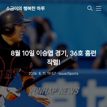
소금이의 행복한 하루
메
뉴
8월 10일 이승엽 경기, 36호 홈런
작렬!
2006. 8. 11. 19:57
ㆍ
Issue/Sports