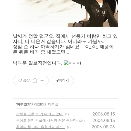
날씨가 정말 덥군요. 집에서 선풍기 바람만 쐬고 있
자니, 더 더운거 같습니다. 어디라도 가볼까...
정말 손 하나 까딱하기가 싫네요... ㅇ_ㅇ;; 태풍이
든 뭐든 비가 좀 내렸으면...
넉다운 일보직전입니다.
공감
구독하기
'
하루 일기
' 카테고리의 다른 글
2006.08.15
광복절 오후, 비가 내리고 있다.
(1)
2006.08.13
무심코 던진 악플에 사람의 꿈은 죽는다.
(34)
2006.08.06
추억의 책, 꼬마 흡혈귀 시리즈...
(2)