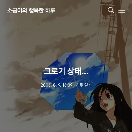
소금이의 행복한 하루
메
뉴
그로기 상태...
2006. 8. 9. 16:39
ㆍ
하루 일기