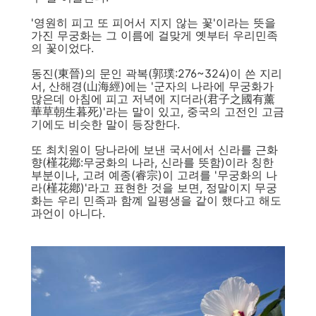
'영원히 피고 또 피어서 지지 않는 꽃'이라는 뜻을
가진 무궁화는 그 이름에 걸맞게 옛부터 우리민족
의 꽃이었다.
동진(東晉)의 문인 곽복(郭璞:276~324)이 쓴 지리
서, 산해경(山海經)에는 '군자의 나라에 무궁화가
많은데 아침에 피고 저녁에 지더라(君子之國有薰
華草朝生暮死)'라는 말이 있고, 중국의 고전인 고금
기에도 비슷한 말이 등장한다.
또 최치원이 당나라에 보낸 국서에서 신라를 근화
향(槿花鄕:무궁화의 나라, 신라를 뜻함)이라 칭한
부분이나, 고려 예종(睿宗)이 고려를 '무궁화의 나
라(槿花鄕)'라고 표현한 것을 보면, 정말이지 무궁
화는 우리 민족과 함꼐 일평생을 같이 했다고 해도
과언이 아니다.