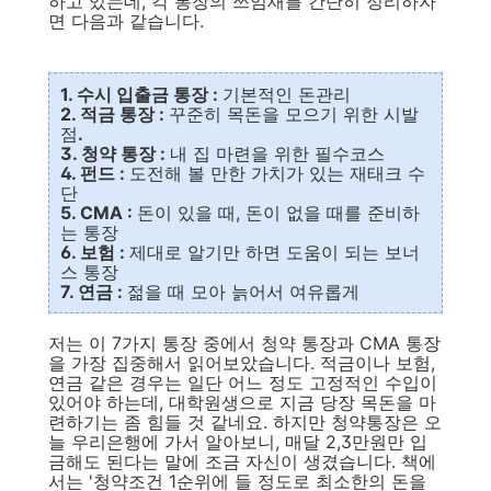
하고 있는데, 각 통장의 쓰임새를 간단히 정리하자
면 다음과 같습니다.
1. 수시 입출금 통장 :
기본적인 돈관리
2. 적금 통장 :
꾸준히 목돈을 모으기 위한 시발
점
.
3. 청약 통장 :
내 집 마련을 위한 필수코스
4. 펀드 :
도전해 볼 만한 가치가 있는 재태크 수
단
5. CMA :
돈이 있을 때, 돈이 없을 때를 준비하
는 통장
6. 보험 :
제대로 알기만 하면 도움이 되는 보너
스 통장
7. 연금 :
젊을 때 모아 늙어서 여유롭게
저는 이 7가지 통장 중에서 청약 통장과 CMA 통장
을 가장 집중해서 읽어보았습니다. 적금이나 보험,
연금 같은 경우는 일단 어느 정도 고정적인 수입이
있어야 하는데, 대학원생으로 지금 당장 목돈을 마
련하기는 좀 힘들 것 같네요. 하지만 청약통장은 오
늘 우리은행에 가서 알아보니, 매달 2,3만원만 입
금해도 된다는 말에 조금 자신이 생겼습니다. 책에
서는 '청약조건 1순위에 들 정도로 최소한의 돈을