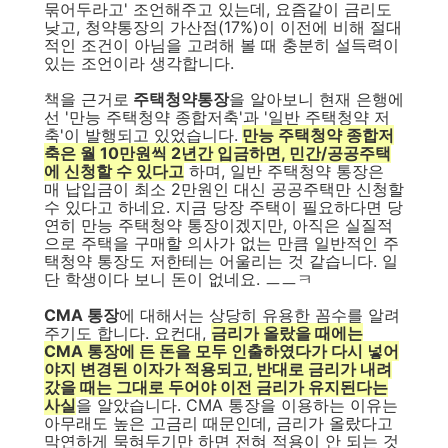
묶어두라고' 조언해주고 있는데, 요즘같이 금리도
낮고, 청약통장의 가산점(17%)이 이전에 비해 절대
적인 조건이 아님을 고려해 볼 때 충분히 설득력이
있는 조언이라 생각합니다.
책을 근거로
주택청약통장
을 알아보니 현재 은행에
선 '만능 주택청약 종합저축'과 '일반 주택청약 저
축'이 발행되고 있었습니다.
만능 주택청약 종합저
축은 월 10만원씩 2년간 입금하면, 민간/공공주택
에 신청할 수 있다고
하며, 일반 주택청약 통장은
매 납입금이 최소 2만원인 대신 공공주택만 신청할
수 있다고 하네요. 지금 당장 주택이 필요하다면 당
연히 만능 주택청약 통장이겠지만, 아직은 실질적
으로 주택을 구매할 의사가 없는 만큼 일반적인 주
택청약 통장도 저한테는 어울리는 것 같습니다. 일
단 학생이다 보니 돈이 없네요. ㅡㅡㅋ
CMA 통장
에 대해서는 상당히 유용한 꼼수를 알려
주기도 합니다. 요컨대,
금리가 올랐을 때에는
CMA 통장에 든 돈을 모두 인출하였다가 다시 넣어
야지 변경된 이자가 적용되고, 반대로 금리가 내려
갔을 때는 그대로 두어야 이전 금리가 유지된다는
사실
을 알았습니다. CMA 통장을 이용하는 이유는
아무래도 높은 고금리 때문인데, 금리가 올랐다고
막연하게 묵혀두기만 하면 전혀 적용이 안 되는 것