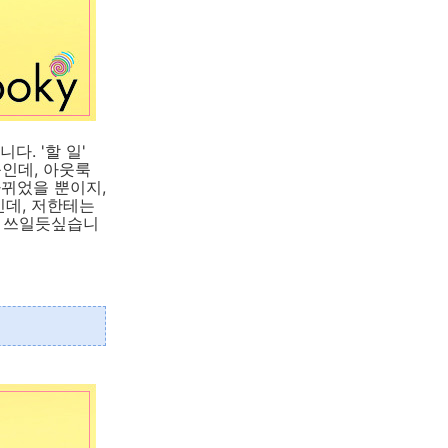
다. '할 일'
능인데, 아웃룩
바뀌었을 뿐이지,
인데, 저한테는
게 쓰일듯싶습니