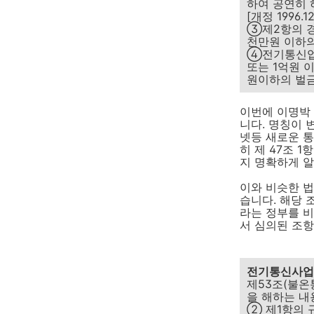
하여 공연히 
[개정 1996.12
③제2항의 경
천만원 이하의 
④전기통신업무
또는 1억원 
원이하의 벌금에 
이번에 이명박
니다. 명칭이 
넷등 새로운 
히 제 47조 
지 명확하게 알
이와 비슷한 법
습니다. 해당 
라는 정부를 비
서 심의된 조항
전기통신사업법(
제53조(불온
을 해하는 내
② 제1항의 