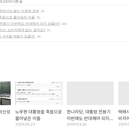
카테고리의 다른 글
명박산성 쌓는 이명박 정부
(4)
죽음으로 몰아넣은 이들
(2)
 전용기 이번에도 반대해야 되지 않을까?
(33)
권리는 소비자에게 없는 걸까요?
(1)
 4년을 버틸수 있을까.
(6)
박산성
노무현 대통령을 죽음으로
한나라당, 대통령 전용기
택배사
몰아넣은 이들
이번에도 반대해야 되지
비자에
2009.05.23
2009.03.26
2009.
않을까?