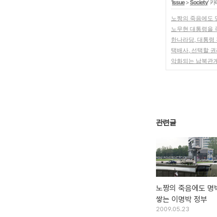
'
Issue
>
Society
' 
노짱의 죽음에도 
노무현 대통령을 
한나라당, 대통령
택배사, 선택할 
악화되는 남북관계,
관련글
노짱의 죽음에도 명
쌓는 이명박 정부
2009.05.23