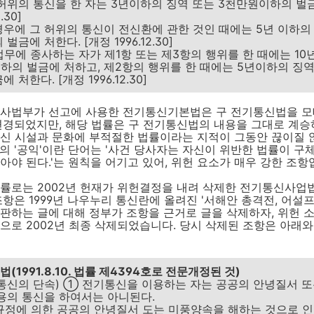
허위의 통신을 한 자는 3년이하의 징역 또는 3천만원이하의 벌
.30]
우에 그 허위의 통신이 전신환에 관한 것인 때에는 5년 이하의 
벌금에 처한다. [개정 1996.12.30]
에 종사하는 자가 제1항 또는 제3항의 행위를 한 때에는 10
이하의 벌금에 처하고, 제2항의 행위를 한 때에는 5년이하의 징역
처한다. [개정 1996.12.30]
 사법부가 선고에 사용한 전기통신기본법은 구 전기통신법을 모
변경되었지만, 해당 법률은 구 전기통신법의 내용을 그대로 계승
통신 시설과 문화에 부적절한 법률이라는 지적이 그동안 끊이질 
1항의 '공익'이란 단어는 '사건 당사자는 자신이 위반한 법률이 
아야 된다.'는 원칙을 어기고 있어, 위헌 요소가 매우 강한 조항
률로는 2002년 헌재가 위헌결정을 내려 삭제한 전기통신사업법
조항은 1999년 나우누리 통신란에 올려진 '서해안 총격전, 어설프
판하는 글에 대해 정부가 조항을 근거로 글을 삭제하자, 위헌 
으로 2002년 최종 삭제되었습니다. 당시 삭제된 조항은 아래와
1991.8.10. 법률 제4394호로 전문개정된 것)
통신의 단속) ① 전기통신을 이용하는 자는 공공의 안녕질서 
용의 통신을 하여서는 아니된다.
규정에 의한 공공의 안녕질서 도는 미풍양속을 해하는 것으로 