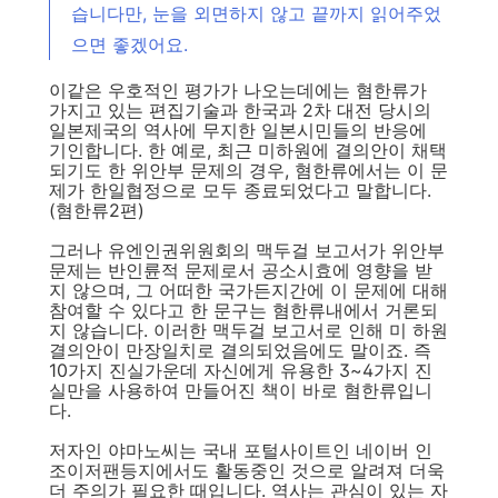
습니다만, 눈을 외면하지 않고 끝까지 읽어주었
으면 좋겠어요.
이같은 우호적인 평가가 나오는데에는 혐한류가
가지고 있는 편집기술과 한국과 2차 대전 당시의
일본제국의 역사에 무지한 일본시민들의 반응에
기인합니다. 한 예로, 최근 미하원에 결의안이 채택
되기도 한 위안부 문제의 경우, 혐한류에서는 이 문
제가 한일협정으로 모두 종료되었다고 말합니다.
(혐한류2편)
그러나 유엔인권위원회의 맥두걸 보고서가 위안부
문제는 반인륜적 문제로서 공소시효에 영향을 받
지 않으며, 그 어떠한 국가든지간에 이 문제에 대해
참여할 수 있다고 한 문구는 혐한류내에서 거론되
지 않습니다. 이러한 맥두걸 보고서로 인해 미 하원
결의안이 만장일치로 결의되었음에도 말이죠. 즉
10가지 진실가운데 자신에게 유용한 3~4가지 진
실만을 사용하여 만들어진 책이 바로 혐한류입니
다.
저자인 야마노씨는 국내 포털사이트인 네이버 인
조이저팬등지에서도 활동중인 것으로 알려져 더욱
더 주의가 필요한 때입니다. 역사는 관심이 있는 자