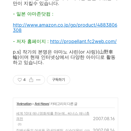
만이 지킬수 있습니다.
- 일본 아마존닷컴 :
http://www.amazon.co.jp/gp/product/4883806
308
- 저자 홈페이지 :
http://propellant.fc2web.com/
p.s] 작가의 본명은 야마노 샤린(or 샤링)(山野車
輪)이며 현재 인터넷상에서 다양한 아이디로 활동
하고 있습니다.
4
구독하기
'
Animation
>
Ani-News
' 카테고리의 다른 글
세계 10대 애니영화제를 한눈에.. 씨너스 애니충
2007.08.16
격전
(3)
2007.08.14
직배사들의 어설픈 국내마케팅, 심슨더무비
(10)