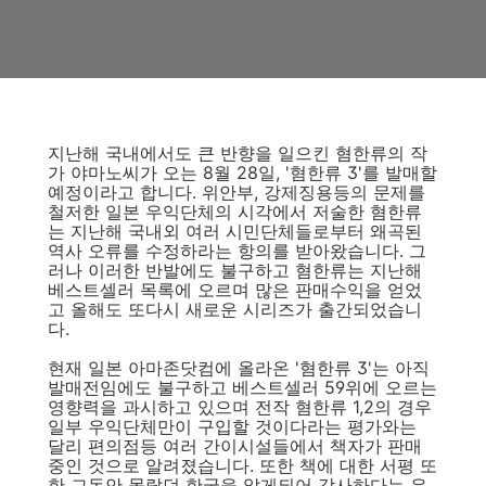
지난해 국내에서도 큰 반향을 일으킨 혐한류의 작
가 야마노씨가 오는 8월 28일, '혐한류 3'를 발매할
예정이라고 합니다. 위안부, 강제징용등의 문제를
철저한 일본 우익단체의 시각에서 저술한 혐한류
는 지난해 국내외 여러 시민단체들로부터 왜곡된
역사 오류를 수정하라는 항의를 받아왔습니다. 그
러나 이러한 반발에도 불구하고 혐한류는 지난해
베스트셀러 목록에 오르며 많은 판매수익을 얻었
고 올해도 또다시 새로운 시리즈가 출간되었습니
다.
현재 일본 아마존닷컴에 올라온 '혐한류 3'는 아직
발매전임에도 불구하고 베스트셀러 59위에 오르는
영향력을 과시하고 있으며 전작 혐한류 1,2의 경우
일부 우익단체만이 구입할 것이다라는 평가와는
달리 편의점등 여러 간이시설들에서 책자가 판매
중인 것으로 알려졌습니다. 또한 책에 대한 서평 또
한 그동안 몰랐던 한국을 알게되어 감사하다는 우