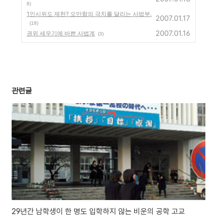
8)
1인시위도 제한? 오만함의 극치를 달리는 사법부.
2007.01.17
(18)
2007.01.16
권위 세우기에 바쁜 사법계
(3)
관련글
29년간 남학생이 한 명도 입학하지 않는 비운의 공학 고교