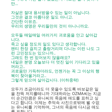
만...
자살은 절대 용서받을수 있는 일이 아닙니다.
그것은 결코 아름다운 일도 아니고.
간단한 이유죠.
우리의 생명은 우리들만의 것이 아니니까요.
모두들 매일매일 여러가지 괴로움을 안고 살아갑
니다.
죽고 싶을 정도의 일도 있다고 생각합니다.
팬티 한장 걸치고 촐랑거리며 다니는 이런 나도 그
런 고민정도는 있으니까..
그래도 한 번 믿어보지 않을래요?
내일은 분명 오늘보다 더 멋진 일이 기다리고 있을
꺼라고..
괴로움만 가득하더라도, 언젠가는 꼭 그 이상의 행
복이 찾아올거라고..
그렇게 믿으며 살아갑시다. (이하중략)
모두가 조금이라도 더 웃을수 있도록 바보같은 일
을 잔뜩 저지를테니까 기대하라는 OZMA씨는 지금
이 순간만큼은 유니씨의 죽음에 애도를 표하고 싶
다고 합니다. 이제는 추억속 사진으로밖에 뵐 수없
는 유니씨를 기억하며, 그녀의 죽음에 다시금 애도
를 표합니다.