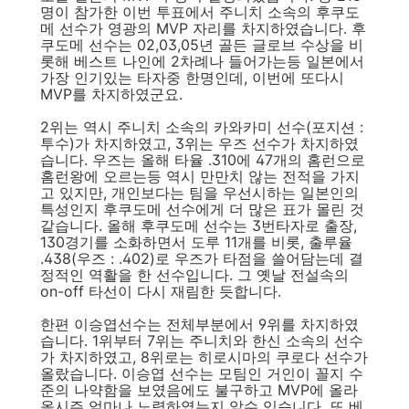
명이 참가한 이번 투표에서 주니치 소속의 후쿠도
메 선수가 영광의 MVP 자리를 차지하였습니다. 후
쿠도메 선수는 02,03,05년 골든 글로브 수상을 비
롯해 베스트 나인에 2차례나 들어가는등 일본에서
가장 인기있는 타자중 한명인데, 이번에 또다시
MVP를 차지하였군요.
2위는 역시 주니치 소속의 카와카미 선수(포지션 :
투수)가 차지하였고, 3위는 우즈 선수가 차지하였
습니다. 우즈는 올해 타율 .310에 47개의 홈런으로
홈런왕에 오르는등 역시 만만치 않는 전적을 가지
고 있지만, 개인보다는 팀을 우선시하는 일본인의
특성인지 후쿠도메 선수에게 더 많은 표가 몰린 것
같습니다. 올해 후쿠도메 선수는 3번타자로 출장,
130경기를 소화하면서 도루 11개를 비롯, 출루율
.438(우즈 : .402)로 우즈가 타점을 쓸어담는데 결
정적인 역활을 한 선수입니다. 그 옛날 전설속의
on-off 타선이 다시 재림한 듯합니다.
한편 이승엽선수는 전체부분에서 9위를 차지하였
습니다. 1위부터 7위는 주니치와 한신 소속의 선수
가 차지하였고, 8위로는 히로시마의 쿠로다 선수가
올랐습니다. 이승엽 선수는 모팀인 거인이 꼴지 수
준의 나약함을 보였음에도 불구하고 MVP에 올라
올시즌 얼마나 노력하였는지 알수 있습니다. 또 베