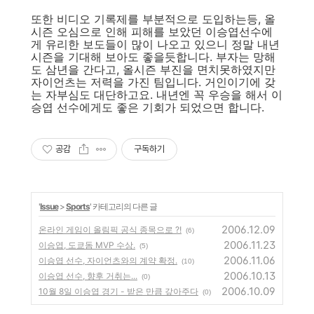
또한 비디오 기록제를 부분적으로 도입하는등, 올
시즌 오심으로 인해 피해를 보았던 이승엽선수에
게 유리한 보도들이 많이 나오고 있으니 정말 내년
시즌을 기대해 보아도 좋을듯합니다. 부자는 망해
도 삼년을 간다고, 올시즌 부진을 면치못하였지만
자이언츠는 저력을 가진 팀입니다. 거인이기에 갖
는 자부심도 대단하고요. 내년엔 꼭 우승을 해서 이
승엽 선수에게도 좋은 기회가 되었으면 합니다.
공감
구독하기
'
Issue
>
Sports
' 카테고리의 다른 글
2006.12.09
온라인 게임이 올림픽 공식 종목으로 ?!
(6)
2006.11.23
이승엽, 도쿄돔 MVP 수상.
(5)
2006.11.06
이승엽 선수, 자이언츠와의 계약 확정.
(10)
2006.10.13
이승엽 선수, 향후 거취는...
(0)
2006.10.09
10월 8일 이승엽 경기 - 받은 만큼 갚아주다
(0)