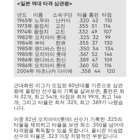
<일본 역대 타격 삼관왕>
년도 이름 소속구단 타율 홈런 타점
1965年 노무라 난카이 .320 42 110
1973年 왕정치 교진 .355 51 114
1974年 왕정치 교진 .332 49 107
1982年 오치아이 롯데 .325 32 99
1984年 부머 한큐 .355 37 130
1985年 랜디바스 한신 .350 54 134
1985年 오치아이 롯데 .367 52 146
1986年 랜디바스 한신 .389 47 109
1986年 오치아이 롯데 .360 50 116
2004年 마츠나카 다이에 .358 44 120
근대화된 리그가 도입된 80년대를 기준으로 삼관
왕에 올랐던 선수들의 기록을 살펴보면, 홈런은 최
저 32개, 최고 54개, 타점은 최저 99개, 최고 146
개, 그리고 타율은 최저 .325, 최고 .389가 나왔습
니다.
이중 82년 오치아이(롯데) 선수가 기록한 .325의
타율을 제외하고 타율을 보면 최소 .350을 넘어야
타격왕을 획득할수 있을 듯합니다. 올시즌 이승엽
선수의 타율은 .323 가장 치명적인 부분입니다.