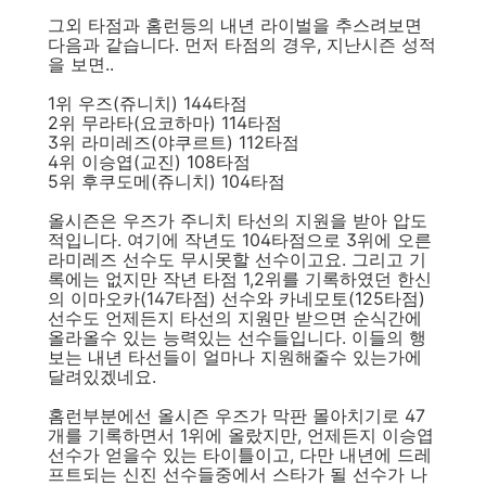
그외 타점과 홈런등의 내년 라이벌을 추스려보면
다음과 같습니다. 먼저 타점의 경우, 지난시즌 성적
을 보면..
1위 우즈(쥬니치) 144타점
2위 무라타(요코하마) 114타점
3위 라미레즈(야쿠르트) 112타점
4위 이승엽(교진) 108타점
5위 후쿠도메(쥬니치) 104타점
올시즌은 우즈가 주니치 타선의 지원을 받아 압도
적입니다. 여기에 작년도 104타점으로 3위에 오른
라미레즈 선수도 무시못할 선수이고요. 그리고 기
록에는 없지만 작년 타점 1,2위를 기록하였던 한신
의 이마오카(147타점) 선수와 카네모토(125타점)
선수도 언제든지 타선의 지원만 받으면 순식간에
올라올수 있는 능력있는 선수들입니다. 이들의 행
보는 내년 타선들이 얼마나 지원해줄수 있는가에
달려있겠네요.
홈런부분에선 올시즌 우즈가 막판 몰아치기로 47
개를 기록하면서 1위에 올랐지만, 언제든지 이승엽
선수가 얻을수 있는 타이틀이고, 다만 내년에 드레
프트되는 신진 선수들중에서 스타가 될 선수가 나