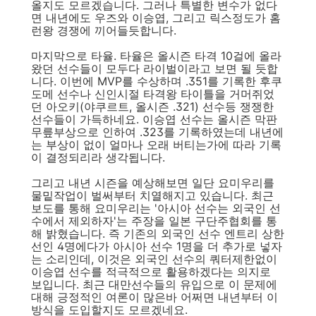
올지도 모르겠습니다. 그러나 특별한 변수가 없다
면 내년에도 우즈와 이승엽, 그리고 릭스정도가 홈
런왕 경쟁에 끼어들듯합니다.
마지막으로 타율. 타율은 올시즌 타격 10걸에 올라
왔던 선수들이 모두다 라이벌이라고 보면 될 듯합
니다. 이번에 MVP를 수상하며 .351를 기록한 후쿠
도메 선수나 신인시절 타격왕 타이틀을 거머쥐었
던 아오키(야쿠르트, 올시즌 .321) 선수등 쟁쟁한
선수들이 가득하네요. 이승엽 선수는 올시즌 막판
무릎부상으로 인하여 .323를 기록하였는데 내년에
는 부상이 없이 얼마나 오래 버티는가에 따라 기록
이 결정되리라 생각됩니다.
그리고 내년 시즌을 예상해보면 일단 요미우리를
물밑작업이 벌써부터 치열해지고 있습니다. 최근
보도를 통해 요미우리는 '아시아 선수는 외국인 선
수에서 제외하자'는 주장을 일본 구단주협회를 통
해 밝혔습니다. 즉 기존의 외국인 선수 엔트리 상한
선인 4명에다가 아시아 선수 1명을 더 추가로 넣자
는 소리인데, 이것은 외국인 선수의 쿼터제한없이
이승엽 선수를 적극적으로 활용하겠다는 의지로
보입니다. 최근 대만선수들의 유입으로 이 문제에
대해 긍정적인 여론이 많은바 어쩌면 내년부터 이
방식을 도입할지도 모르겠네요.