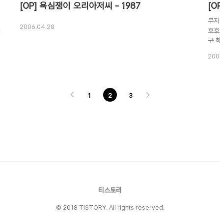
[OP] 욕심쟁이 오리아저씨 - 1987
[O
무지
2006.04.28
의
호호
구 
다란
200
비 
호호
랜
내친
1
2
3
티스토리
© 2018 TISTORY. All rights reserved.