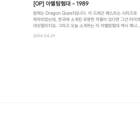
[OP] 아벨탐험대 - 1989
원제는 Dragon Quest입니다. 이 드래곤 퀘스트는 시리즈로
제작되었는데, 한국에 소개된 유명한 작품이 있다면 그건 타이
대모험이지요. 그리고 오늘 소개하는 이 아벨탐험대 역시 꽤나
인기있는 작품중에 하나입니다. 티아라와 아벨, 그리고 뚱뚱한
2006.04.29
모코모코... 정말 정겨운 친구들이었는데.. ^^ 반짝반짝 프리즘
카드도 당시 아이들에게는 인기만점이었지요. 저도 몇장 가지고
있었는데, 오랜만에 앨범을 뒤져보아야 되겠습니다. 아무튼 오
만에 들어도 흥겨운 노래네요...