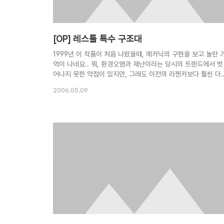
[OP] 레스톨 특수 구조대
1999년 이 작품이 처음 나왔을때, 메카닉의 구현을 보고 놀란 
억이 나네요.. 뭐, 환경오염과 재난이라는 당시의 트렌드에서 벗
어나지 못한 약점이 있지만, 그래도 이전의 라젠카보다 훨씬 더
세련되고 정렬된 느낌. 한국애니로는 최초로 NHK에 수출되는
2006.05.09
이외의 성과도 거두었고 말이지요.. 이후 장금이의 꿈이 나올때
까지 변변한 한국 애니가 제작되지 못한 것이 아쉽기만 하네요.
이때가 전성기?