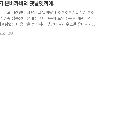
P] 은비까비의 옛날옛적에..
개타고 내려왔나 바람타고 날아왔나 호호호호츄츄츄츄 호호
츄츄츅 심숭쟁이 혼내주고 어려운이 도와주는 귀여운 내친
해정심없는 마음만을 큰개자리 빛난다 시리우스별 은비~ 커
 방망이 요술방망이 으샤샤샤샤 츄츄츄츄 장난꾸러기 까~까
6.04.26
무지개타고 내려왔나 바람타고 날아왔나 호호호호츄츄츄츄
호호츄츄츅 구름비행기 타고서 옛날이야기 날라주는 귀여운
구 은비까비