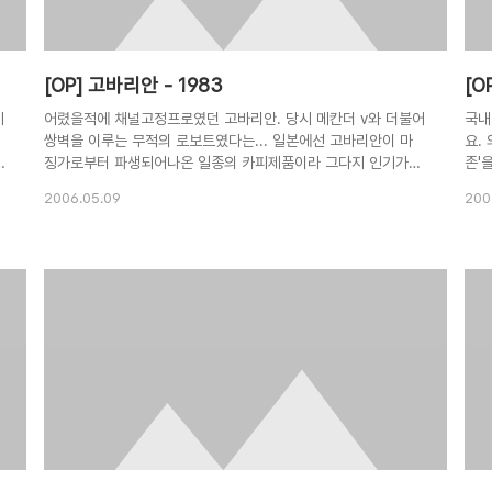
[OP] 고바리안 - 1983
[O
기
어렸을적에 채널고정프로였던 고바리안. 당시 메칸더 v와 더불어
국내
쌍벽을 이루는 무적의 로보트였다는... 일본에선 고바리안이 마
요.
징가로부터 파생되어나온 일종의 카피제품이라 그다지 인기가
존'
없었다지만, 한국에선 당시 대인기였다. 다만 오프닝은 한국측
이고
2006.05.09
200
오프닝이 좀더 낳은듯. 역시 로봇애니는 무언가 포스가 느껴지는
생활
음악이 있어야되 何億 光年の 彼方 うちゅうのはてにひかる
회가
ほしよ あいが そこに あるというなら 몇억 광년의 저편 우주
의 끝에서 빛나는 별이여 사랑이 거기에 있다고 한다면 いのち
かけてゆこう つよくたかくまいあがれ みちのやみをつらぬ
け 목숨을 걸고서 가자꾸나 강하게 높이 날라올라라 미지의 어둠
을 빠져나가라 ひとはだれも こころをすてて ひとりいきて
は ゆけない 사람은 누구나 마음을 버리고 혼자서 살아갈 수는
없어