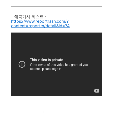
- 왜곡기사 리스트 :
https://www.reportrash.com/?
content=reporter/detail&id=74