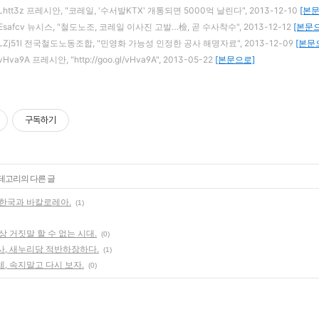
.gl/Lhtt3z 프레시안, "코레일, '수서발KTX' 개통되면 5000억 날린다", 2013-12-10
[본
.gl/Esafcv 뉴시스, "철도노조, 코레일 이사진 고발…檢, 곧 수사착수", 2013-12-12
[본문
o.gl/LZj51l 전국철도노동조합, "민영화 가능성 인정한 공사 해명자료", 2013-12-09
[본문
l/vHva9A 프레시안, "http://goo.gl/vHva9A", 2013-05-22
[본문으로]
구독하기
카테고리의 다른 글
 한국과 바칼로레아.
(1)
상 거짓말 할 수 없는 시대.
(0)
사, 새누리당 적반하장하다.
(1)
, 속지말고 다시 보자.
(0)