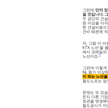
그런데
만약 정
질 것입니다. 
두 공단의 건설
원 이상을 이자
한 건설비용으
건비 때문에 
자, 그럼 이 
KTX 노선'을
에서 코레일의
3
노선이죠.
그런데 이렇게
다.
뭔가 이상
이 되는 노선을
철도노조는 업
문제는 또 있습
든지 다른 기
정관을 변경해야
철도공사가 마