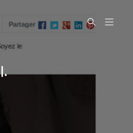
메
뉴
.