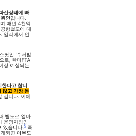
 파산상태에 빠
 원인
입니다.
되며 매년 4천억
천공항철도에 대
. 일각에서 인
핫스팟인 '수서발
으로, 한미FTA
 이상 예상되는
분리한다고 합니
 않고 가장 돈
 겁니다. 이에
과 별도로 얼마
의 운영지침인
5
고 있습니다.
즉
렇게되면 아무도