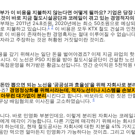
부가 이 비용을 지불하지 않는다면 어떻게 될까요? 기업은 당장
그것이 바로 지금 철도시설공단과 코레일이 겪고 있는 경영적자의
부채는 2011년 24.8조원, 2020년에는 최소 50조원으로 예상
1
2
로 지불하고 있습니다.
이 비용은 모두 KTX 철도 건설과 인
로 이 비용이 존재하는한 경영흑자는 절대 이루어질 수 없습니다
적자라고 주장하는 것은 허황된 거짓말이란 것이죠.
비용을 갚기 위해서는 일단 돈을 벌어야겠죠? 이제 지금 파업의 
 봅시다. 이 노선은 PSO 지원을 받아 철도시설공단이 건설한 노선
 독점운영을 허가받은 황금노선입니다. 연간 순이익은 5천억원
돈만 뽑으면 되는 노선을 '공공성과 효율성'을 위해 자회사로 
하죠?
경영정상화를 위해서라는데, 적자노선이나 시스템을 손보지
 아무런 대가없이 분리
시킨다고 합니다. 바보라도 이런 짓은 안할
4
무상 배임혐의로 이사진을 고소하였습니다.
니다. 바로 민영화 부분인데요. 이렇게 분리된 자회사는 코레일
업에게 매각이 가능합니다. 다른 기업에 매각하기 위해서는 회사
 하는데요, 현재 철도공사는 자회사에 대한 지분을 41% 가지
음만 먹으면 얼마든지 민영화가 가능하다는 것이죠. 그리고 이