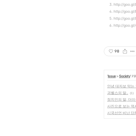
http://goo
http://goo
http://go
http://goo.g
98
'
Issue
>
Society
' 
안녕 대자보 막는
괴벨스의 말..
(1)
정치인의 말, 더이
사진으로 보는 역
시국선언 비난 단체