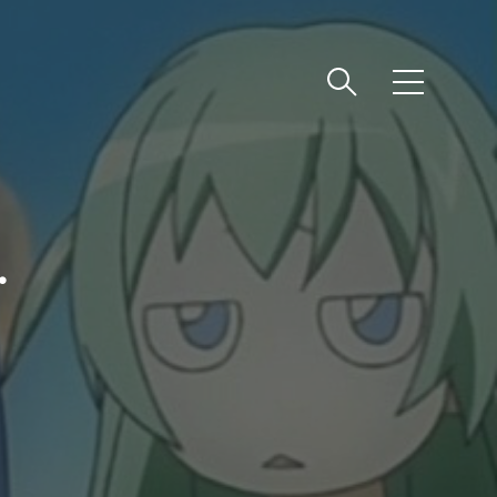
메
뉴
.