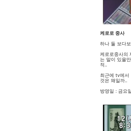
케로로 중사
하나 둘 보다보
케로로중사의 
는 말이 있을만
적..
최근에 tv에서
것은 왜일까..
방영일 : 금요