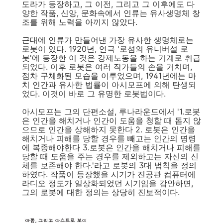
도라가 등장하고, 그 이전, 그리고 그 이후에도 다
양한 작품, 신앙, 문화속에서 인류는 유사생명체 창
조를 위해 노력을 아끼지 않았다.
근대에 인류가 만들어낸 가장 유사한 생명체로는
로봇이 있다. 1920년, 연극 '로섬의 유니버설 로
봇'에 등장한 이 것은 강제노동을 하는 기계로 취급
되었다. 이후 로봇은 여러 작가들의 손을 거치며,
점차 구체화된 모습을 이루었으며, 1941년에는 마
치 인간과 유사한 법률이 아시모프에 의해 탄생되
었다. 이것이 바로 그 유명한 로봇법이다.
아시모프는 그의 단편소설, 루나라운드에서 '1.로봇
은 인간을 해치거나 인간이 도움을 청할 때 돕지 않
으므로 인간을 상해하지 못한다 2. 로봇은 인간을
해치거나 피해를 당할 경우를 빼고는 인간의 명령
에 복종해야한다 3.로봇은 인간을 해치거나 피해를
당할 때 도움을 주는 경우를 제외하고는 자신의 신
체를 보존해야 한다.'라고 로봇의 3대 법칙을 정의
하였다. 작품이 등장했을 시기가 진공관 컴퓨터에
라디오 정도가 일상화되었던 시기임을 감안하면,
그의 로봇에 대한 정의는 상당히 진보적이다.