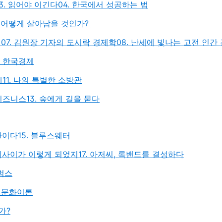
3. 읽어야 이긴다
04. 한국에서 성공하는 법
크, 어떻게 살아남을 것인가?
워
07. 김원장 기자의 도시락 경제학
08. 난세에 빛나는 고전 인간
스 한국경제
제
11. 나의 특별한 소방관
 비즈니스
13. 숲에게 길을 묻다
습관이다
15. 블루스웨터
우리사이가 이렇게 되었지
17. 아저씨, 록밴드를 결성하다
타벅스
와 문화이론
가?