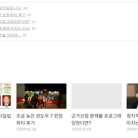
국치일입니다.
(4)
7 런칭파티 후기
(2)
 프로그래밍한다면?
(1)
예계에 미치는 단상
(0)
을 마치며...
(5)
치일입
조금 늦은 윈도우 7 런칭
군가산점 문제를 프로그래
정치적
파티 후기
밍한다면?
미치는
2009.10.26
2009.10.18
2009.1