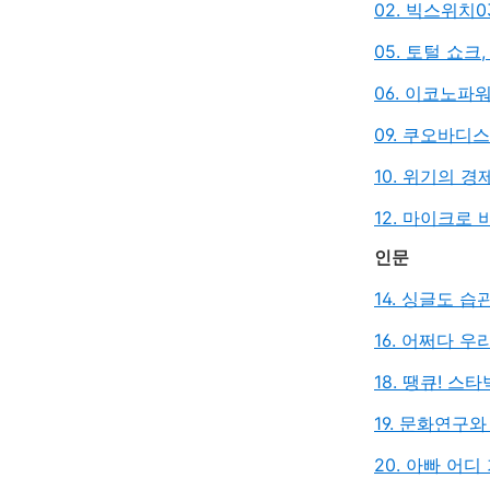
02. 빅스위치
0
05. 토털 쇼
06. 이코노파
09. 쿠오바디
10. 위기의 경
12. 마이크로
인문
14. 싱글도 
16. 어쩌다 
18. 땡큐! 스
19. 문화연구
20. 아빠 어디 