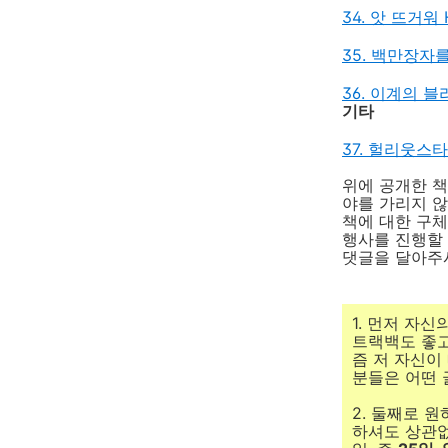
34. 앗 뜨거워 
35. 백만장자를
36. 이계의 블리
기타
37. 헐리웃스
위에 공개한 책
야를 가리지 
책에 대한 구체
행사를 진행할 
댓글을 달아주
1. 먼저 자
트랙백도 좋고
즘 저 자신이
분들은 어떤 
2. 둘째로 
하셔도 상관없