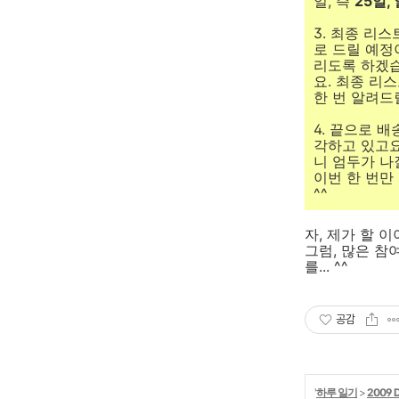
일, 즉
25일,
3. 최종 리
로 드릴 예정
리도록 하겠습
요. 최종 리
한 번 알려드
4. 끝으로 
각하고 있고요
니 엄두가 나
이번 한 번만
^^
자, 제가 할 
그럼, 많은 참
를... ^^
공감
'
하루 일기
>
2009 D