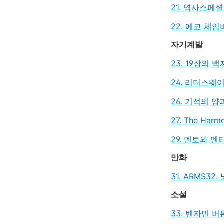
21. 역사스페셜
22. 에코 체임
자기계발
23. 19장의 
24. 리더스웨
26. 기적의 양
27. The Ha
29. 멘토와 멘
만화
31. ARMS
32.
소설
33. 벤자민 