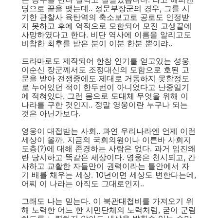
딩으로 끝을 맺는데.. 정문부장군의 경우, 그를 시
기한 관찰사 육탄역의 축소보고로 공로도 인정받
지 못하고 후에 역적으로 모함되어 모진 고생끝에
사망하였다고 한다. 비단 역사에 이름을 알리고도
비참한 최후를 받은 분이 이분 한분 뿐이랴..
드라마로도 제작되어 한참 인기를 얻고있는 성웅
이순신 장군꼐서도 조정대신의 모함으로 호된 고
문을 받아 전쟁중에도 제대로 거동하지 못할정도
로 누어있던 적이 한두번이 아니었다고 난중일기
에 적혀있다. 그런 몸으로 도대체 무엇을 위해 이
나라를 구한 것인지.. 정말 영웅이란 누구나 되는
것은 아닌가보다.
영웅이 대접받는 사회.. 과연 우리나라엔 언제 이런
세상이 올까. 지금의 국회의원이나 이른바 사회지
도층(?)에 대해 존경하는 사람은 없다. 과거 임진왜
란 당시하고 똑같은 세상이다. 영웅은 천시되고, 간
사하고 교활한 자들만이 권력이라는 틀안에서 자
기 배를 채우는 세상. 10년이면 세상도 변한다는데,
어찌 이 나라는 아직도 그대로인지..
그래도 나는 믿는다. 이 북관대첩비를 가져오기 위
해 노력한 어느 한 시민단체의 노력처럼, 굳이 군림