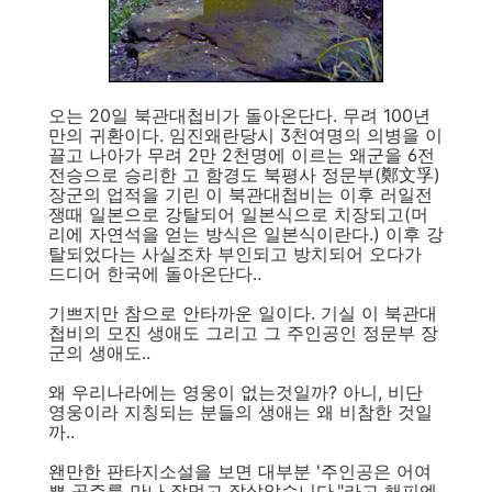
오는 20일 북관대첩비가 돌아온단다. 무려 100년
만의 귀환이다. 임진왜란당시 3천여명의 의병을 이
끌고 나아가 무려 2만 2천명에 이르는 왜군을 6전
전승으로 승리한 고 함경도 북평사 정문부(鄭文孚)
장군의 업적을 기린 이 북관대첩비는 이후 러일전
쟁때 일본으로 강탈되어 일본식으로 치장되고(머
리에 자연석을 얻는 방식은 일본식이란다.) 이후 강
탈되었다는 사실조차 부인되고 방치되어 오다가
드디어 한국에 돌아온단다..
기쁘지만 참으로 안타까운 일이다. 기실 이 북관대
첩비의 모진 생애도 그리고 그 주인공인 정문부 장
군의 생애도..
왜 우리나라에는 영웅이 없는것일까? 아니, 비단
영웅이라 지칭되는 분들의 생애는 왜 비참한 것일
까..
왠만한 판타지소설을 보면 대부분 '주인공은 어여
쁜 공주를 만나 잘먹고 잘살았습니다."라고 해피엔