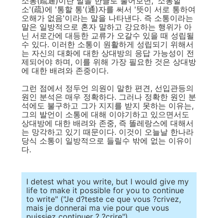
소통(疏通)이란 말을 한글로 풀어보면, '소통할
소'(疏)에 '통할 통'(通)자를 써서 '뜻이 서로 통하여
오해가 없음'이라는 말을 나타낸다. 즉 소통이라는
말은 일방적으로 혼자 말하고 강요하는 행위가 아
닌 서로간에 대등한 교류가 오갈수 있을 때 성립될
수 있다. 이러한 소통이 원활하게 성립되기 위해서
는 자신의 대화에 대한 상대방의 응답 가능성이 전
제되어야 하며, 이를 위해 가장 필요한 것은 상대방
에 대한 배려와 존중이다.
그런 점에서 정두언 의원이 말한 편견, 선입관등의
원인 분석은 매우 정확하다. 그러나 정확한 원인 분
석에도 불구하고 그가 지지를 받지 못하는 이유는,
그의 발언이 소통에 대해 이야기하고 있으면서도
상대방에 대한 배려와 존중, 즉 똘레랑스에 대해서
는 망각하고 있기 때문이다. 이것이 오늘날 한나라
당식 소통이 일방적으로 들릴수 밖에 없는 이유이
다.
I detest what you write, but I would give my
life to make it possible for you to continue
to write" ("Je d?teste ce que vous ?crivez,
mais je donnerai ma vie pour que vous
puissiez continuer ? ?crire")