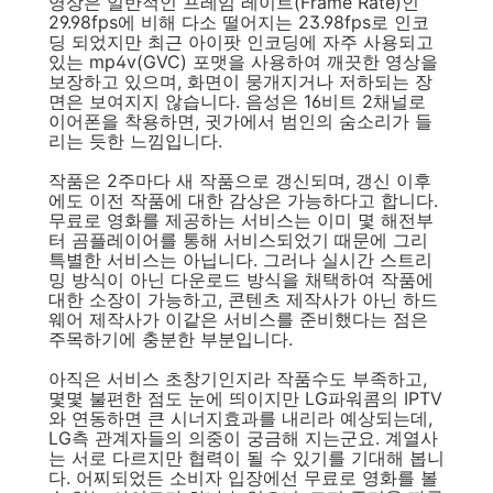
영상은 일반적인 프레임 레이트(Frame Rate)인
29.98fps에 비해 다소 떨어지는 23.98fps로 인코
딩 되었지만 최근 아이팟 인코딩에 자주 사용되고
있는 mp4v(GVC) 포맷을 사용하여 깨끗한 영상을
보장하고 있으며, 화면이 뭉개지거나 저하되는 장
면은 보여지지 않습니다. 음성은 16비트 2채널로
이어폰을 착용하면, 귓가에서 범인의 숨소리가 들
리는 듯한 느낌입니다.
작품은 2주마다 새 작품으로 갱신되며, 갱신 이후
에도 이전 작품에 대한 감상은 가능하다고 합니다.
무료로 영화를 제공하는 서비스는 이미 몇 해전부
터 곰플레이어를 통해 서비스되었기 때문에 그리
특별한 서비스는 아닙니다. 그러나 실시간 스트리
밍 방식이 아닌 다운로드 방식을 채택하여 작품에
대한 소장이 가능하고, 콘텐츠 제작사가 아닌 하드
웨어 제작사가 이같은 서비스를 준비했다는 점은
주목하기에 충분한 부분입니다.
아직은 서비스 초창기인지라 작품수도 부족하고,
몇몇 불편한 점도 눈에 띄이지만 LG파워콤의 IPTV
와 연동하면 큰 시너지효과를 내리라 예상되는데,
LG측 관계자들의 의중이 궁금해 지는군요. 계열사
는 서로 다르지만 협력이 될 수 있기를 기대해 봅니
다. 어찌되었든 소비자 입장에선 무료로 영화를 볼