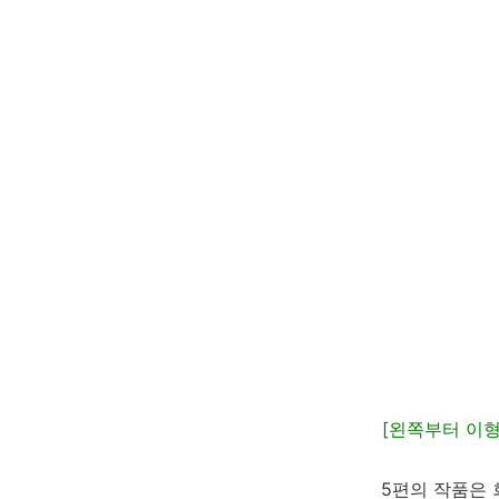
[왼쪽부터 이형종 
5편의 작품은