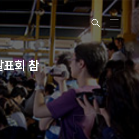
메
뉴
발표회 참