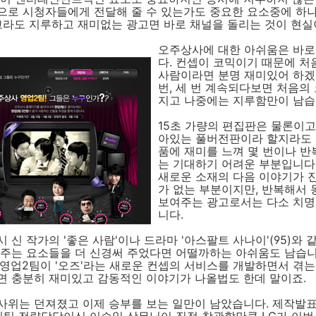
으로 시청자들에게 전달해 줄 수 있는가도 중요한 요소중에 하
고라도 지루하고 재미없는 광고면 바로 채널을 돌리는 것이 현실
오주상사에 대한 아쉬움은 바로
다. 컨셉이 코믹이기 때문에 처
사람이라면 분명 재미있어 하겠
번, 세 번 계속되다보면 처음의
지고 나중에는 지루함만이 남습
15초 가량의 편집판은 물론이고
아있는 풀버전판이라 할지라도
품에 재미를 느껴 몇 번이나 
는 기대하기 어려운 부분입니다
새로운 소재의 다음 이야기가 
가 없는 부분이지만, 반복해서
보여주는 광고로서는 다소 치
니다.
 신 작가의 '좋은 사람'이나 드라마 '아스팔트 사나이'(95)와 
 주는 요소들을 더 신경써 주었다면 어떨까하는 아쉬움도 남습니
 영업2팀이 '오즈'라는 새로운 컨셉의 서비스를 개발하면서 겪
면 충분히 재미있고 감동적인 이야기가 나올법도 한데 말이죠.
사위는 던져졌고 이제 승부를 보는 일만이 남았습니다. 제작발