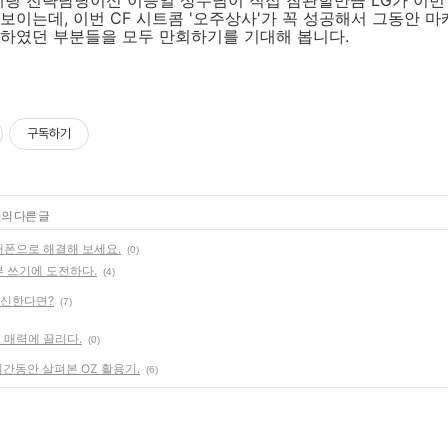
케팅 전략담당이신 이승일 상무님이 직접 참관할만큼 LG가 이번
보이는데, 이번 CF 시트콤 '오주상사'가 꼭 성공해서 그동안 
못하였던 부분들을 모두 만회하기를 기대해 봅니다.
구독하기
리의 다른 글
휴대폰으로 해결해 보세요.
(0)
 쓰기에 도전하다.
(4)
대신한다면?
(7)
그 매력에 끌리다.
(0)
 24시간동안 살펴본 OZ 활용기.
(6)