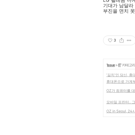
LG 텔레콤 마
기대가 남달라 
부진을 면치 
3
'
Issue
>
IT
' 카테고
'길치'인 당신, 
휴대폰으로 가계부
OZ가 컴퓨터를 
모바일 프린터.. 
OZ in Seoul,