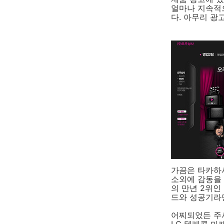
얼마나 지속적
다. 아무리 광
가끔은 타카하시
소외에 감동을
의 만년 2위인
드와 성공기라
어찌되었든 주