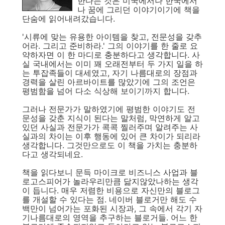
한다는 것은 미국에서나 한국에서
나 꿈에 그리던 이야기이기에 책을
단숨에 읽어내려갔습니다.
'시류에 맞는 유용한 아이템을 찾고, 전문성을 갖추
어라. 그리고 준비하라.' 그의 이야기를 한 줄로 요
약하자면 이 한 마디로 충분하다고 생각합니다. 사
실 국내에서는 이미 꽤 오래전부터 두 가지 일을 하
는 투잡족들이 대세였고, 자기 나름대로의 장점과
경력을 살린 아르바이트를 많았기에 그의 조언은
평범함을 넘어 다소 식상해 보이기까지 합니다.
그러나 전문가가 말하였기에 평범한 이야기도 전
문성을 갖춘 지식이 된다는 말처럼, 막연하게 알고
있던 사실과 전문가가 콕콕 찔러주며 알려주는 사
실과의 차이는 이후 행동에 있어 큰 차이가 되리라
생각합니다. 그것만으로도 이 책을 가치는 충분하
다고 생각되네요.
책을 읽다보니 문득 마이크로 비즈니스 사업과 블
로고스피어가 놀라우리만큼 닮지않았나하는 생각
이 듭니다. 매우 저렴한 비용으로 자신만의 블로그
를 개설할 수 있다는 점. 네이버 블로거만 해도 수
백만이 넘어가는 포화된 시장과, 그 속에서 각기 자
기나름대로의 영역을 추구하는 블로거들. 어느 한