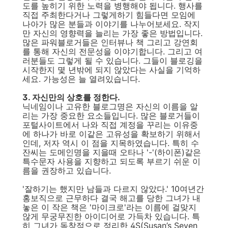
도를 높히기 위한 노력을 병행해야 됩니다. 행사를
직접 주최한다거나 그렇게하기 힘들다면 모임에
나아가 많은 분들과 이야기를 나누어보세요. 작지
만 자신의 영향력을 늘리는 가장 좋은 방법입니다.
많은 파워블로거들은 인터뷰나 책 그리고 강연회
를 통해 자신의 전문성을 이야기합니다. 그리고 여
러분들도 그렇게 될 수 있습니다. 그들이 블로깅을
시작한지 몇 년밖에 되지 않았다는 사실을 기억하
세요. 가능성은 늘 열려있습니다.
3. 자신만의 상호를 정한다.
닉네임이나 고유한 블로그명은 자신의 이름을 알
리는 가장 중요한 요소들입니다. 많은 블로거들이
포털사이트에서 나와 직접 계정을 꾸리는 이유중
에 하나가 바로 이같은 고유성을 확보하기 위해서
인데, 저자 역시 이 점을 지목하였습니다. 특히 수
잔씨는 도메인명을 지을때 오타나 '-'(하이폰)같은
특수문자 사용을 지향하고 되도록 부르기 쉬운 이
름을 권장하고 있습니다.
'잘하기는 했지만 남들과 다르지 않았다.' 10여년간
홍보직으로 근무하다 결국 해고를 당한 그녀가 내
놓은 이 작은 책은 '마이크로'라는 이름에 걸맞지
않게 무궁무진한 아이디어로 가득차 있습니다. 특
히 그녀가 독창적으로 정리한 4S(Susan’s Seven