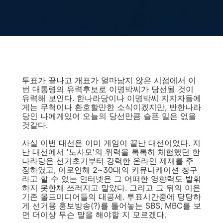
투표가 끝나고 개표가 얼마남지 않은 시점에서 이
번 대통령의 유력후보로 이명박씨가 당선될 것이
유력해 보인다. 한나라당이나 이명박씨 지지자들에
게는 무척이나 환호할만한 소식이겠지만, 반한나라
당인 나에게있어 오늘의 당선만큼 슬픈 일은 없을
것같다.
사실 이번 대선은 이미 게임이 끝난 대선이었다. 지
난 대선에서 '노사모'의 위력을 톡톡히 체험했던 한
나라당은 선거초기부터 강력한 온라인 제재를 주
장하였고, 이로인해 2~30대의 커뮤니케이션 창구
라고 할 수 있는 인터넷은 그 어떠한 영향력도 발휘
하지 못한채 쓰러지고 말았다. 그리고 그 뒤의 이은
기존 올드미디어들의 대공세. 투표시간중에 당당하
게 선거용 홍보방송(?)를 틀어놓는 SBS, MBC를 보
면 더이상 무슨 말을 해야할 지 모르겠다.