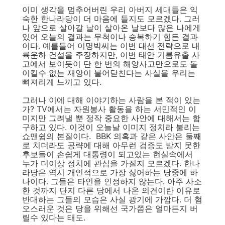
이미 생각을 멈추어버린 우리 아버지 세대들은 익
숙한 한나라당이 더 마음에 들지도 모르겠다. 그러
나 앞으로 살아갈 날이 살아온 날보다 많은 나에게
있어 오늘의 결과는 무척이나 승복하기 힘든 결과
이다. 예를들어 이명박씨는 이번 대선 전략으로 내
륙운하 건설을 주장하지만, 이번 태안 기름유출 사
고에서 보이듯이 단 한 번의 해양사고만으로도 돌
이킬수 없는 재앙이 불어닫친다는 사실을 우리는
뼈져리게 느끼고 있다.
그러나 이에 대해 이야기하는 사람을 본 적이 있는
가? TV에서는 자원봉사 활동을 하는 서민적인 이
미지만 그려낼 뿐 정작 중요한 사안에 대해서는 함
구하고 있다. 이것이 오늘날 이미지 정치라 불리는
쇼맨쉽의 본질이다. BBK 의혹과 같은 사안은 둘째
로 치더라도 공략에 대해 아무런 검증도 받지 못한
후보들이 손쉽게 대통령이 되고있는 현실속에서
누가 더이상 정치에 관심을 가질지 모르겠다. 한나
라당은 역시 개인적으로 가장 싫어하는 당중에 하
나이다. 그들은 타인을 인정하지 않는다. 아주 사소
한 것까지 단지 다른 당에서 나온 의견이란 이유로
반대하는 그들의 모습은 사실 광기에 가깝다. 더 혐
오스러운 것은 당을 위해선 국가쯤은 얼마든지 버
릴수 있다는 태도.