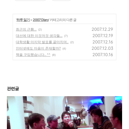
'
하루 일기
>
2007 Diary
' 카테고리의 다른 글
2007.12.29
최근의 근황...
(2)
2007.12.19
대선에 대한 이것저것 생각들...
(7)
2007.12.16
대학생활 마지막 발표를 끝마치며..
(2)
2007.12.03
인터넷에도 마음이 존재할까?
(4)
2007.10.16
책을 구입했습니다.. ^^
(8)
관련글