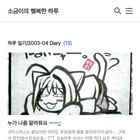
소금이의 행복한 하루
메
뉴
하루 일기/2003-04 Diary
(13)
누가 나좀 말려줘요 ㅡㅡ;;
크리스마스는 끝났지만 아직도 후유증에 몸을 움직이기가 싫다... 그래
서 방안에서 빈둥빈둥~ T^T 오늘하루 식사는 어제 먹다 남은 케익과