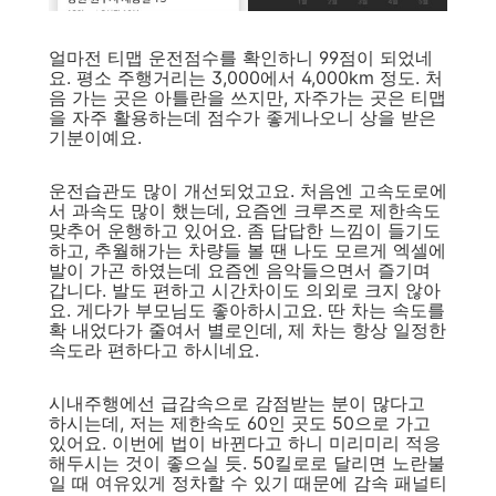
얼마전 티맵 운전점수를 확인하니 99점이 되었네
요. 평소 주행거리는 3,000에서 4,000km 정도. 처
음 가는 곳은 아틀란을 쓰지만, 자주가는 곳은 티맵
을 자주 활용하는데 점수가 좋게나오니 상을 받은
기분이예요.
운전습관도 많이 개선되었고요. 처음엔 고속도로에
서 과속도 많이 했는데, 요즘엔 크루즈로 제한속도
맞추어 운행하고 있어요. 좀 답답한 느낌이 들기도
하고, 추월해가는 차량들 볼 땐 나도 모르게 엑셀에
발이 가곤 하였는데 요즘엔 음악들으면서 즐기며
갑니다. 발도 편하고 시간차이도 의외로 크지 않아
요. 게다가 부모님도 좋아하시고요. 딴 차는 속도를
확 내었다가 줄여서 별로인데, 제 차는 항상 일정한
속도라 편하다고 하시네요.
시내주행에선 급감속으로 감점받는 분이 많다고
하시는데, 저는 제한속도 60인 곳도 50으로 가고
있어요. 이번에 법이 바뀐다고 하니 미리미리 적응
해두시는 것이 좋으실 듯. 50킬로로 달리면 노란불
일 때 여유있게 정차할 수 있기 때문에 감속 패널티