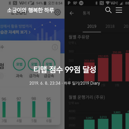
소금이의 행복한 하루
메
뉴
티맵 점수 99점 달성
2019. 6. 8. 23:34
ㆍ
하루 일기/2019 Diary