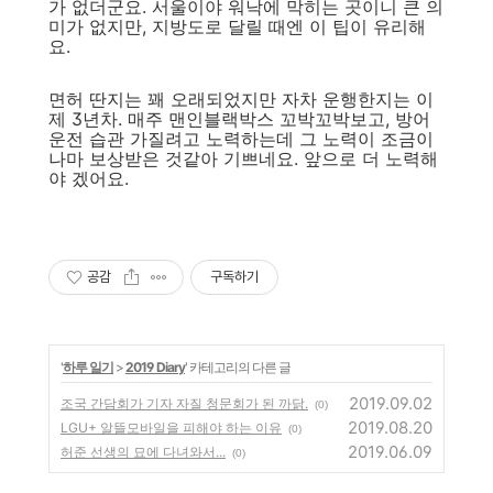
가 없더군요. 서울이야 워낙에 막히는 곳이니 큰 의
미가 없지만, 지방도로 달릴 때엔 이 팁이 유리해
요.
면허 딴지는 꽤 오래되었지만 자차 운행한지는 이
제 3년차. 매주 맨인블랙박스 꼬박꼬박보고, 방어
운전 습관 가질려고 노력하는데 그 노력이 조금이
나마 보상받은 것같아 기쁘네요. 앞으로 더 노력해
야 겠어요.
공감
구독하기
'
하루 일기
>
2019 Diary
' 카테고리의 다른 글
2019.09.02
조국 간담회가 기자 자질 청문회가 된 까닭.
(0)
2019.08.20
LGU+ 알뜰모바일을 피해야 하는 이유
(0)
2019.06.09
허준 선생의 묘에 다녀와서...
(0)