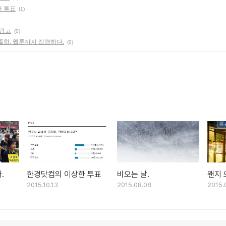
 투표
(1)
 광고
(0)
졸함. 웹툰까지 점령하다.
(0)
.
한경닷컴의 이상한 투표
비오는 날.
왠지 
2015.10.13
2015.08.08
2015.