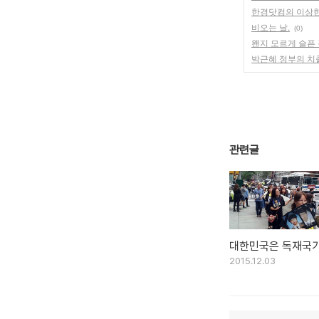
한경닷컴의 이상한
비오는 날.
(0)
왠지 모르게 슬픈
박근혜 정부의 치
관련글
대한민국은 독재국가
2015.12.03