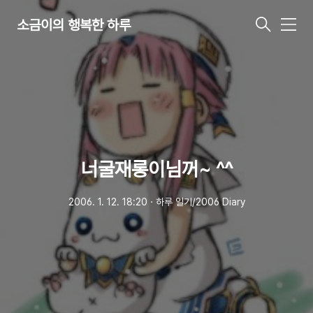
소금이의 행복한 하루
메
뉴
너굴재롱이님꺼~ ^^
2006. 1. 12. 18:20
ㆍ
하루 일기/2006 Diary