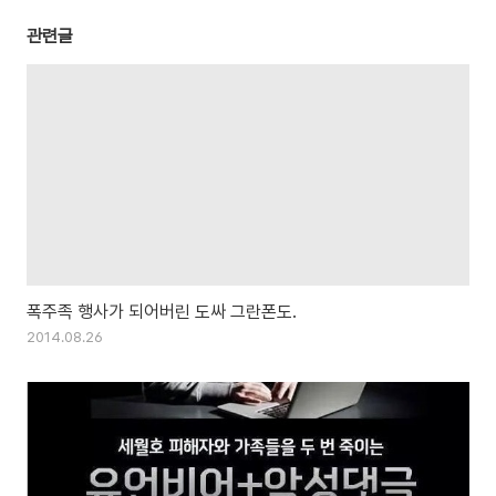
관련글
폭주족 행사가 되어버린 도싸 그란폰도.
2014.08.26