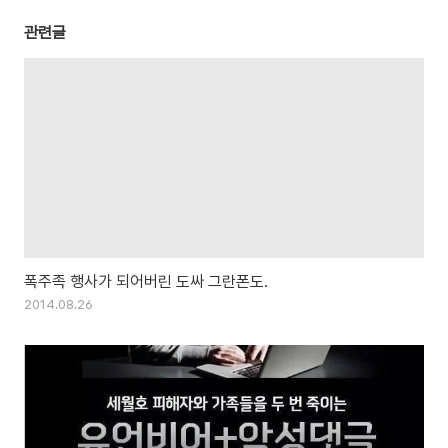
관련글
폭주족 행사가 되어버린 도싸 그란폰도.
2014.08.26