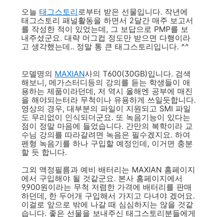
오늘
태그스토리
로부터 받은 선물입니다. 작년에
태그스토리 패널활동을 하면서 2달간 매주 보고서
를 작성한 적이 있었는데, 그 보답으로 PMP를 보
내주셨군요. 대략 머그컵 정도만 받으면 다행이라
고 생각했는데.. 정말 통 큰 태그스토리입니다. ^^
모델명의
MAXIAN
사의 T600(30GB)입니다. 검색
해보니, 메가스터디등의 강의를 듣는 학생들이 애
용하는 제품이라던데, 저 역시 올해엔 공부에 매진
을 해야되는터라 무척이나 유용하게 쓰일듯합니다.
영상의 경우, 대부분의 파일이 지원되고 SMI 파일
도 무리없이 인식되더군요. 또 녹음기능이 있다는
점이 정말 마음에 들었습니다. 간만의 복학이라 교
수님 강의를 따라갈려면 녹음은 필수겠지요. 하여
펜형 녹음기를 하나 구입할 예정인데, 이거면 충분
할 듯 합니다.
그외 액정필름과 예비 배터리는 MAXIAN 홈페이지
에서 구입해야 될 것같군요. 본사 홈페이지에서
9,900원이라는 무척 저렴한 가격에 배터리를 판매
하던데, 한 두어개 구입해서 가지고 다녀야 겠어요.
이걸로 앞으로 밖에 나갈 때 심심하지는 않을 것같
습니다. 좋은 선물을 보내주신 태그스토리분들에게