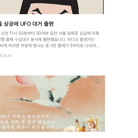
 상공에 UFO 대거 출현
 오전 11시 50분부터 30여분 동안 서울 광화문 상공에 미확
비행 물체 수십대가 동시에 출현했습니다. 비디오 촬영가인
씨에 따르면 하얗게 빛나는 동그란 물체가 3무리로 나뉘어
산 쪽으로부터 남쪽으로 이동하다 갑자기 사라졌다는 것입
5.10.10
. 24배 줌으로 당겨 찍은 화면인데요. 이같은 장면은 마침
 지나던 시민 수십명이 동시에 목격했습니다. UFO 전문가
 이 물체들이 올해 6월 24일 멕시코에서 출현한 미확인 비
물체 편대의 비행 모습과 흡사하다고 밝히고 정밀 분석을 하
있다고 말했습니다. 예전에 UFO가 자주 출몰하는 지역은 전
나 천재지변등 무언가 엄청난 일이 일어나는 경우가 많었다
. 도대체 지구에 온 목적이 뭐냐 -_-;;