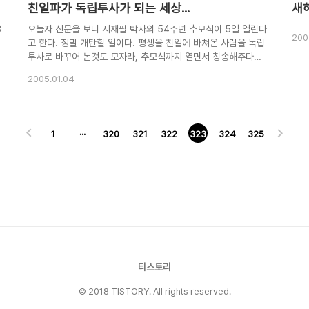
친일파가 독립투사가 되는 세상...
새해
3
오늘자 신문을 보니 서재필 박사의 54주년 추모식이 5일 열린다
200
고 한다. 정말 개탄할 일이다. 평생을 친일에 바쳐온 사람을 독립
는
투사로 바꾸어 논것도 모자라, 추모식까지 열면서 칭송해주다니.
정말 아이러니한 일이 아닐수 없다. 혹 이글을 읽고 어떤이들은
2005.01.04
음
나보고 미친이가 아니냐고 할 지 모르겠다. 허나 그런 생각은 잠
시 보류해 주길 바란다. 뭐, 사실 당신들이 그런 생각을 가지게
으
된 것은 당신들의 잘못이 아닌 국사편찬위원회의 잘못이 크니
까.. 서재필의 가장 큰 업적을 뽑는다면 대부분 독립문과 독립신
1
···
320
321
322
323
324
325
개
문 창간을 생각한다. 나라가 어려운 시절, 대한민국의 자주독립
을 위해 독립신문을 개간하다~ 푸하하하! 정말 그럴거라고 생각
인
해? 독립문이 만든어진 이유는 청의 독립에서 벗어나 일본의 품
으로 들어가자는 의미에서 세워졌..
티스토리
© 2018 TISTORY. All rights reserved.