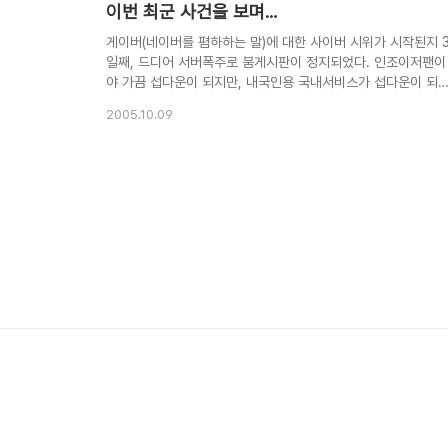
이번 최군 사건을 보며...
게이버(네이버를 폄하하는 말)에 대한 사이버 시위가 시작된지 
일째, 드디어 서버폭주로 붐게시판이 정지되었다. 인조이저팬이
야 가끔 섭다운이 되지만, 내국인용 국내서비스가 섭다운이 되
일이 지극히 드문일인데 과연 네티즌의 위력은 대단하다.그러나
2005.10.09
언론과 NHK의 힘또한 강력한듯. 사건이 10월 1일에 발생하였
에도 불구하고 한겨례와 오마이뉴스를 제외하고 '조중동'은 여전
히 사건보도를 꺼리고 있다. 방송국도 마찬가지이고, 마녀사냥
로 폄해하는 기사나 실고,.게다가 네이버는 최원의를 금칙어로
지정하고 해당 문구가 들어간 게시물을 오늘 일괄삭제하였다. 
인적으로 이번 사건은 밀양 성폭행 사건이나, 미순이 효순이 사
건과 같이 극히 일부에 의해 제한되어오던 언론이라는 권력이 
터넷등 과학기술의 발달에 따라 다시 대..