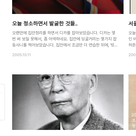
오늘 청소하면서 발굴한 것들..
서울
오랜만에 집안정리를 하면서 디카를 잡아보았습니다. 디카는 몇
오늘
번 써 보질 못해서, 좀 어색하네요. 집안에 딩굴거리는 몇가지 잡
인 
열
동사니를 찍어보았습니다. 집안에서 조금만 더 연습한 뒤에, 밖
허준
지
으로 나가보아야 겠어요. ^^ 청소중에 발굴한 녀석. 제가 군 훈련
인왕
2005.10.11
200
소에 있을때, 받은 메달입니다. 상장하고 같이 받았는데, 상장은
니다
어디론가 사라졌군요.. ㅡㅡ;; 이거 받고 휴가간다고 그렇게 좋아
길을
했었는데.. 혹 이제 군대가실 분이 계시다면 훈련소에서 조금만
들은
트
더 먼저 솔선수범하세요. 그러면 복이 옵니다. ^^ 내가 같고 있는
행 
몇가지 유틸리티.. 윈도우도 95부터 정품유저였는데, 윈도우 시
고 
디는 다 날라가 버렸다. 분노의 파란화면에 '카오~ 카오'거리며
쟁이
나
화를 내니까, 다들 도망간 모양~ ㅡㅡ;; 케이스도 다 버리고 온전
는데.
한 것은 ..