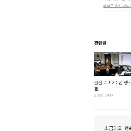
예비군 훈련 대박..
관련글
올블로그 2주년 행
들..
2006.09.17
소금이의 행