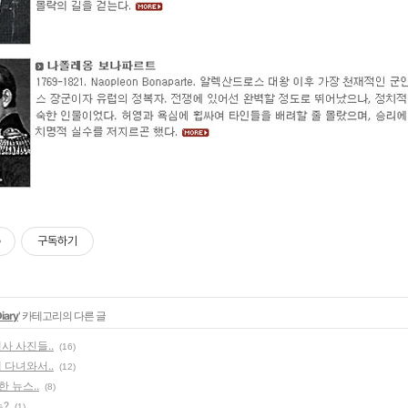
구독하기
iary
' 카테고리의 다른 글
사 사진들..
(16)
 다녀와서..
(12)
 뉴스..
(8)
?
(1)