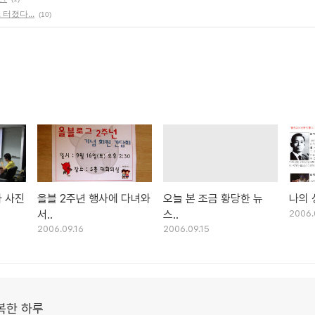
 터졌다...
(10)
사 사진
올블 2주년 행사에 다녀와
오늘 본 조금 황당한 뉴
나의
서..
스..
2006.
2006.09.16
2006.09.15
복한 하루