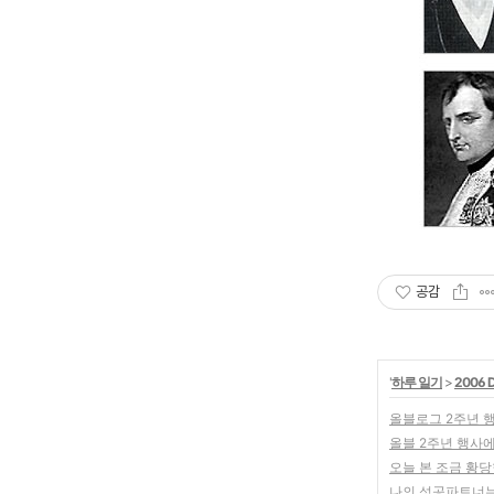
공감
'
하루 일기
>
2006 D
올블로그 2주년 행
올블 2주년 행사에
오늘 본 조금 황당한
나의 성공파트너는