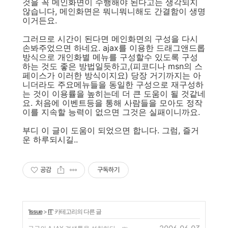
것을 꼭 메인화면이 수행해야 된다고는 생각되지
않습니다, 메인화면은 뭐니뭐니해도 간결함이 생명
이거든요.
그러므로 시간이 된다면 메인화면의 구성을 다시
손봐주었으면 하네요. ajax를 이용한 드래그앤드롭
방식으로 개인화별 메뉴를 구성할수 있도록 구성
하는 것도 좋은 방법일듯하고,(피코디나 msn의 스
페이스가 이러한 방식이지요) 당장 거기까지는 아
니더라도 주요메뉴들을 동일한 구성으로 재구성하
는 것이 이용률을 높히는데 더 큰 도움이 될 것같네
요. 처음에 이벤트등을 통해 사람들을 모아도 정작
이를 지속할 능력이 없으면 그것은 실패이니까요.
부디 이 글이 도움이 되었으면 합니다. 그럼, 즐거
운 하루되시길..
공감
구독하기
'
Issue
>
IT
' 카테고리의 다른 글