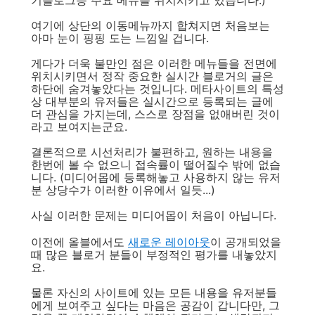
기블로그등 주요 메뉴를 위치시키고 있습니다.)
여기에 상단의 이동메뉴까지 합쳐지면 처음보는
아마 눈이 핑핑 도는 느낌일 겁니다.
게다가 더욱 불만인 점은 이러한 메뉴들을 전면에
위치시키면서 정작 중요한 실시간 블로거의 글은
하단에 숨겨놓았다는 것입니다. 메타사이트의 특성
상 대부분의 유저들은 실시간으로 등록되는 글에
더 관심을 가지는데, 스스로 장점을 없애버린 것이
라고 보여지는군요.
결론적으로 시선처리가 불편하고, 원하는 내용을
한번에 볼 수 없으니 접속률이 떨어질수 밖에 없습
니다. (미디어몹에 등록해놓고 사용하지 않는 유저
분 상당수가 이러한 이유에서 일듯...)
사실 이러한 문제는 미디어몹이 처음이 아닙니다.
이전에 올블에서도
새로운 레이아웃
이 공개되었을
때 많은 블로거 분들이 부정적인 평가를 내놓았지
요.
물론 자신의 사이트에 있는 모든 내용을 유저분들
에게 보여주고 싶다는 마음은 공감이 갑니다만, 그