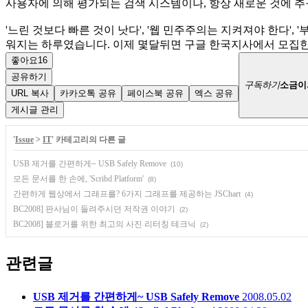
사용자에 의해 평가되는 검색 시스템이나, 항상 새로운 것에 추
'느린 것보다 빠른 것이 낫다', '웹 민주주의는 지켜져야 한다'
워지는 하루였습니다. 이제 몇달뒤면 구글 한국지사에서 모집한
좋아요
16
공유하기
구독하기
소금이
URL 복사
카카오톡 공유
페이스북 공유
엑스 공유
게시글 관리
'
Issue
>
IT
' 카테고리의 다른 글
USB 제거를 간편하게~ USB Safely Remove
(10)
모든 문서를 한 손에, 'Scribd Platform'
(8)
간편하게 웹상에서 그래프를? 6가지 그래프를 제공하는 JSChart
(4)
BC2008] 판사님이 들려주시던 저작권 이야기
(2)
BC2008] 블로거를 위한 최고의 사진 리터칭 테크닉
(2)
관련글
USB 제거를 간편하게~ USB Safely Remove
2008.05.02